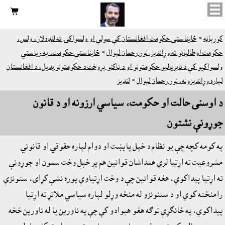

کورپاڼه
>
ځايناستى حکومت:افغانستان کې سولې او ولسواکۍ ته لنډه لار، ولس،
حکومت اوطالبانو ته وړانديز. نور رحمان لېوال
>
ځايناستى حکومت، په رياستي
ولسواکيو کې د نابرياليو حکومتونو او د ټاکنو پروخت د حکومتونو بديل، د افغانستان
لپاره وړانديزونه، نور رحمان لېوال
>
لنډيز
د اوسنى حالت او حکومت، سياسي ارزونه او د قانون
جوړونې نشتون
په کومه کچه چې يو نظام د خپل پايښت او دوام لپاره حقوقي او قانوني
مشروعيت ته اړتيا لري همداشان قوانين هم پر خپل وخت سمون او جوړونې
ته اړتيا پيداکوي، هغه قوانين چې د وخت اړتياوې پوره نشې کړاى، ستونزې
رامنځته کوي او د ستنونزو له منځه وړلو لپاره سياسي ملاتړ ته اړتيا
پيداکوي، په ځانګړې توګه هغو هېوادو کې چې په ناورين يا له ناورين څخه