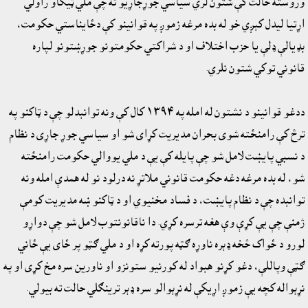
وروسته حالت کې شتون لري سياسي جوړجاړيو ته چې ملي ټيکاو راولي
اړتيا ليدل کېږي خو له بده مرغه زموږ په قوانينو کې دځايناستي حکومت،
بډيالې ډلې يا حزب اختلاف او د شراکتي حکومتونو جوړښتونو لپاره
قانوني توکي شتون نلري.
ددغو قوانينو د نشتون له امله په ١٣٩٤ کال کې ونه توانېدلو چې د ټاکنو په
ترڅ کې رامنځته شوى بحران مديريت کړای شو او سياسي جوړ جاړی د نظام
د نسبي پايښت لامل شو چې پايله کې يې د ملي يووالي حکومت رامنځته
شو، له بده مرغه دغه حکومت قانوني ملاتړ نه درلود نو له همدې امله ونه
توانېده چې د نظام پايښت، د فساد مخنيوي او د ټاکنو ښه مديريت کومې
ژمنې چې يې کړې وې هغه ترسره کړي. دا ناقانونتوب لامل شو چې دواړو
لورو د ځواک څخه ‌‌‌‌‌‌ډېره ناوړه ګټه پورته کړه او د ملي ګټو پر ځاى يې ځاني
ګټې وپاللې، دغو کړنو هېواد له کورنيو ستونزو او ناورين سره مخ کړی او په
نړېواله کچه يې زموږ اړيکې له نړېوالو سره ډېر ترينګلي حالت ته بيولي.