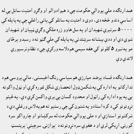
همدارنګه د ملي يووالي حکومت چې د هېوادوالو او وګړو امنيت ساتل يې له
اساسي دندو څخه دى، دوی د امنيت په ساتلو کې پاتې راغلي چې په پايله کې
٥٠٠٠٠ سرتېري شهيدان او په سل هاوو زره ملکي وګړي ټپيان او شهيدان
شوي دي او ددې بېشانه سرښندنې په پايله کې ملي ګټو ته د رسېدو پرځاى
مو په تېرو ٥ کلونو کې هغه سيمې هم دلاسه ورکړې چې د نظام ترسيوري
لاندې وې.
همدارنګه د فساد پرضد مبارزې هم سياسي رنګ اخيستى، مالي پروسې هم د
تدارکاتو په اداره کې په شکمن ‌‌‌‌‌‌ډول انحصاري شکل غوره کړې او ټول واکونه
يې په يوه اداره کې راټول او محدود کسان يې پرې واکمن کړي دي، په ځينو
تړونونو کې د کره اسنادو په شتون کې چې رسنيو ته هم په لاس ورغلي دي د
شرکتونو استازي او د ملی يووالي حکومت له سرکښانو او چارواکو سره
کورنۍ اړېکې لري او د هغوي سره تړونونه د "يوازنۍ سرچينې" پربنسټ