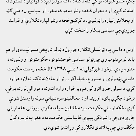
جګړه ځپلو هېوادونو کې کله ناکله د واک سوليز لېږد د قوانينو د نشتون له
امله نه کېږي او د بحران څخه د وتلو په موخه مخور او سياسيون د ملي ګټو
او پخلاينې لپاره راټولېږي، د کړکېچ څخه د وتلو لپاره تګلارې او قواعد
جوړوي چې سياسي ټيکاو رامنځته کړي.
اوس د داسې يوه ټولمنلې تګلاره جوړول د ټولو تاريخي مسوليت دى او هم
بايد لومړيتوب وي چې ټولو سياسي خوځښتونو، حکومتونو او ولس ته د
منلو وړ وي. ترڅو د غبرګولي له ١ نېټې ١٣٩٨ کال څخه وروسته حکومت
قانوني بڼه ولري او مشروع، خپلواکو، رڼو او عادلانه ټاکنو ته لاره هواره
کړي. د سولې خبرو اترو کې هم ډېر خواره واره اندونه د يووالي لورته بوځي،
ترڅو د جګړې پاى، اوربند او د مخالفينوسره تلپاتې سوله راوستل شونې
کړي، ځکه اوسني حکومت سره مخالفين سوله نه کوي. پورتنۍ هغه اړينې
چارې دي چې راتلونکى بېپرې ځايناستى حکومت به د هغو په ترسره کول
مکلف وي چې په لاندې تګلارو کې وړانديز شوي دي.