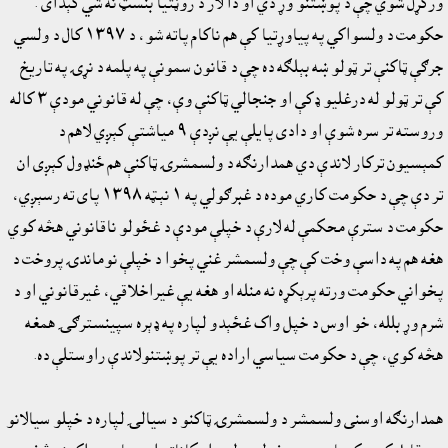
ورکړل شوي چې د پوښتنو وړ دي او دا لار د روڼتيا بنسټ نه شي کېداى .
حکومت د ولسواکي په پياوړتيا کې هم ناکام پاته شو، د ١٣٩٧ کال د ولسي
جرګې ټاکنې تر ټولو ښه بېلګه ده چې د قانون سمونې په پلمه د نړۍ په تاريخ
کې تر ټولو له درغليو ډکې او جنجالي ټاکنې وې، چې له قانوني مودې ٣ کاله
وروسته تر سره شوې او دادى پايلې يې نږدې ٩ مياشتې کېږي لاهم د
کمېسيون ترکار لاندې دي همدارنګه د ولسمشرۍ ټاکنې هم ځنډول کېږی ان
تر دې چې د حکومت کاري موده د غبرګولي په ١ نېټه ١٣٩٨ پاى ته رسېږي،
حکومت د سترې محکمې له لارې د خپلې مودې د غځولو ناقانوني هڅه کوي
هغه هم په داسې وخت کې چې ولسمشر غني پخوا د خپلې نوماندۍ پروخت د
پخواني حکومت ورته پرېکړه نه منله او هغه يې غيراخلاقي، غيرقانوني او د
شرم وړ بلله، خو اوس د خپل واک غځېدو لپاره په ډېره سپينسترګۍ همغه
هڅه کوي، چې د حکومت سياسي اراده يې تر پوښتنولاندې راوستلې ده.
همدارنګه اوسنى ولسمشر د ولسمشرۍ ټاکنو د سيالۍ لپاره د خپلو سيالانو