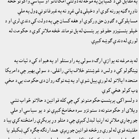
په مقابل کې د کمپاين په موخه له دولتي امکاناتو او سياسي واکونو څخه
ناوړه ګټه پورته کوي او دخپلې ډلې غړو ته په غيرقانوني ډول په ملي
مسايلوکې د ګډون حق ورکوي او هغه کسان چې په دولت کې دندې لري او د
خپلو بنسټيزو حقوقو پر بنسټ له بل نوماند څخه ملاتړ کوي د حکومت له
لوري له دندې ګوښه کېږي.
له بدمرغه نه يوازې ارګ دسولې په راوستلو او په هېواد کې د ثبات په
ټينګولو کې د ولس د غوښتنو خلاف پاتې راغلى، د سولې بهير چې دامريکا
متحده ايالاتو له لوري پيل شوې او په ښه توګه روان دى حکومت يې د مخې
‌‌‌‌‌‌ډب کولو هڅې کوي.
‎د ولسواکۍ پربنسټ حکومتونو کې چې کله قوانين د حالاتو ځواب نشي
ويلاى او حکومتونه د ستونزو سره مخامخ کېږي نو د يو سياسي او ملي
جوړجاړي ملاتړ ته اړتيا لېدل کېږي چې د منلو وړ پرېکړې رامنځته کړي بيا د
مقنينه قوې له لوري ورڅخه قوانين جوړېږي. همدارنګه جګړه کې ښکېلو يا