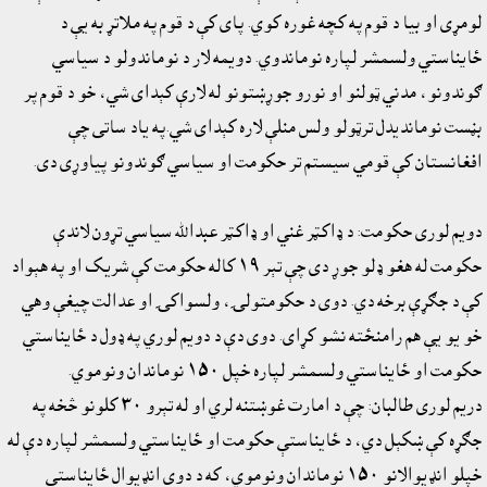
لومړى او بيا د قوم په کچه غوره کوي. پاى کې د قوم په ملاتړ به يې د
ځاىناستي ولسمشر لپاره نوماندوي. دويمه لار د نوماندولو د سياسي
ګوندونو، مدني ټولنو او نورو جوړښتونو له لارې کېداى شي، خو د قوم پر
بڼست نومانديدل ترټولو ولس منلې لاره کېداى شي.په ياد ساتى چې
افغانستان کې قومي سيستم تر حکومت او سياسي ګوندونو پياوړى دى.
دويم لورى حکومت: د ډاکټر غني او ډاکټر عبدالله سياسي تړون لاندې
حکومت له هغو ډلو جوړ دى چې تېر ١٩ کاله حکومت کې شريک او په هېواد
کې د جګړې برخه دي. دوى د حکومتولۍ، ولسواکۍ او عدالت چيغې وهي
خو يو يې هم رامنځته نشو کړاى. دوى دې د دويم لوري په ډول د ځايناستي
حکومت او ځايناستي ولسمشر لپاره خپل ١٥٠ نوماندان ونوموي.
دريم لورى طالبان: چې د امارت غوښتنه لري او له تېرو ٣٠ کلونو څخه په
جګړه کې ښکېل دي، د ځايناستې حکومت او ځايناستي ولسمشر لپاره دې له
خپلو انډيوالانو ١٥٠ نوماندان ونوموي، که د دوى انډيوال ځايناستې