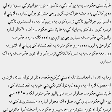
ځايناستى حکومت به په يو کال کې د ټاکنو او نورو قوانينوکې سمون راولي.
دويم کال کې به د مقننه ځواک نيمګړې برخې مشرانو جرګې لپاره د ولايتي او
ولسواليو جرګګيو ټاکنې ترسره کوي. په درېيم کال به د ولسمشرۍ ټاکنې
ترسره کوي. د ټاکنو په پايله کې به ځايناستى حکومت واک د ٧ کالو لپاره
راتلونکي حکومت ته سپاري چې يوازې يوه اووه کلنه دوره د حکومت
کولوحق به لري، دوه دورې حکومتونه په افغانستان کې بريالي او ګټور نه
وو، هغه حکومت به په شپږم کال ټاکنې ترسره کوي او نوي حکومت ته به واک
سپاري.
زما په اند دا د افغانستان له اوسني کړکېچ څخه د وتلو تر ټوله اسانه، ګړندۍ
او معقوله لاره او په دې ډول به ټول ګټونکي شي. هم به په افغانستان کې د
ځايناستي حکومت خپلولو سره، نابرياليو حکومتونو لکه د ١٣٩٨ ملي
يووالي حکومت پاى کې د خپل واک غځولو لپاره د ولسمشرۍ ټاکنې نه
ترسره کول او نورو ستونزو پروخت بېپرې حکومت رامنځته کول قانوني شي.