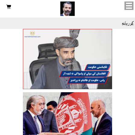

کورپاڼه