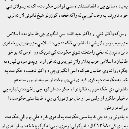
په ياد وساتئ چې د افغانستان اوسني قوانين حکومت واک ته رسولاى شي
خو د ناوړتيا په وخت کې يې له واکه څخه د کوزولو هېڅ قانوني لار نه لري.
اوس که ډاکټر غني او ډاکټر عبدالله داسې انګېري چې طالبان به د اسلامې
حزب په پلونو ولاړ شي دا ناشونې ځکه ده چې د اسلامي حزب ډېرى برخه غړي
د بُن د تړون له مخې رامنځته شوي حکومت کې شريک وو. اوس که يو څو
طالبان د اسلامي حزب په لار ولاړ شي ډېرى نه ځي او د اوږدې مودې لپاره به
جګړه روانه وي. طالبان هم که داسې انګېري چې د ډاکټر نجيب د حکومت په
څېر به حکومت چپه کړي کېداى شي ډېر وخت او سرښندنو وروسته هم
ناشونې وي. ځکه موږ په طالبانو او حکومت غږ کوو چې راځئ ددې لپاره چې
د خپلو ملګرو او ولس سر او مال مو ژغورلاى وي د ځايناستي حکومت دا
وړانديز ومنئ.
د يادونې وړ ده چې ځايناستى حکومت په لومړي ځل د ملي يووالي حکومت
په پاى کې د١٣٩٨ کال د غبرګولي لومړۍ نېټې له کړکېچ څخه د وتلو لنډې او