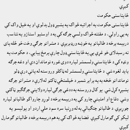
کېږي.
ځايناستى حکومت
ځايناستى حکومت به اجرائيه ځواک په بشپړ ډول بدلوي او په خپل واک کې
به يې راولي، د مقننه ځواک ولسي جرګه کې به د اوسنيو استازو په تناسب
درېيمه برخه د طالبانو په خوښه ورډېرېږي. د مشرانو جرګې وخت څو ځله پاى
ته رسېدلاى خو غړي يې په ځايناستي ډول چارې پرمخ بيايي، د حکومت په
ونډه کې د ځايناستي ولسمشر لپاره دوى غوره نوماندان دي او دغه جرګه
بايد لغوه شي. د ځايناستي ولسمشر له ټاکلو وروسته له پاتې درې ډلو
نوماندانو څخه به په برابر شمېر د خپلمنځي ټاکنو له لارې د مشرانو جرګه
بشپړه کړل شي. يو کال وروسته به ددغې جرګې لپاره ولايتي جرګګيو ټاکنې
وشي. دفاع او امنيتي چارو کې به درېيمه برخه د لوړو چارواکو طالبانو لپاره
جوړېږي. د طالبانو جنګيالي به له وړتيا سره سم د ملي اردو او پوليسو په
ليکو کې ګومارل کېږي. قضايه ځواک کې به هم درېيمه برخه د طالبانو ګومارل
کېږي.