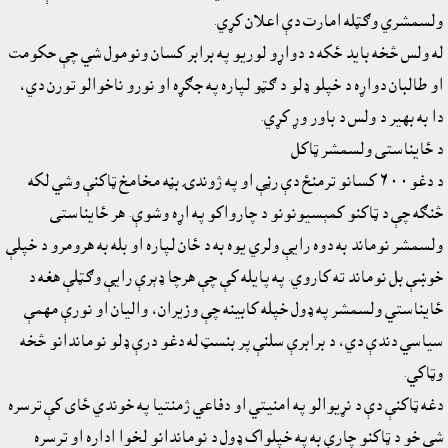
ولسمشري وګټله امارت دې اعلان کړي.
له ولس څخه بايد ځکه د دواړو لوريو په برابر کسان ونومول شي چې حکومت
او طالبان دواړه د خپلو ډلو د ګټو لپاره په جګړه او نورو ناخوالو تورن دي،
دا به بهير د ولس د باور وړ کړي.
د ځايناستى ولسمشر ټاکل
د دغو٦٠٠ کسانو ترمنځ دې رڼې او په ژوندۍ بڼه مخامخ ټاکنې وشي لکه
څنګه چې د ټاکنو کمېسيونونو د چارواکو په اړه وشوې. هر ځايناستى
ولسمشر نوماند به دوه رايې ولري يوه به د ځان لپاره او بله به هرومرو د خپلې
خوښې بل نوماند ته کاروي. په پايله کې چې هرچا ډېرې رايې وګټلې هغه د
ځايناستي ولسمشر په ډول خپله کابينه چې وزيران، واليان او نورې مهمې
سياسي دندې دي، د برابرې سلنې پر بنسټ له دغو درې ډلو نوماندانو څخه
وټاکي.
دغه ټاکنې دې د نړيوالو په امنيتي او دفاعي ژمنتيا په خوندي ځاى کې ترسره
شي خو د ټاکنو چارې به په خپلواک ډول د نوماندانو لخوا اداره او ترسره