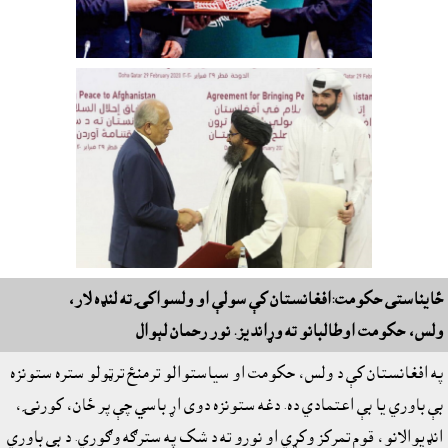
ځايناستى حکومت:افغانستان کې سولې او ولسواکۍ ته لنډه لار،
ولس، حکومت اوطالبانو ته وړانديز. نور رحمان لېوال
په افغانستان کې د ولس، حکومت او سياستوالو ترمنځ ترټولو ستره ستونزه
بې باوري يا بې اعتمادي ده. دغه ستونزه دوى اړ باسي چې پر ځان، کورنۍ،
انډيوالانو، قوم تمرکز وکړي او نورو ته د شک په سترګه وګوري. د بې باوري