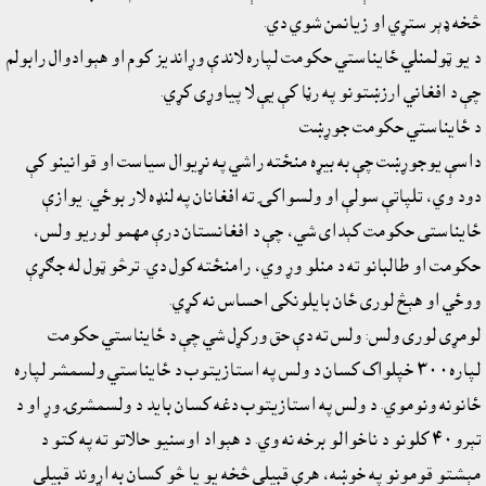
څخه ډېر ستړي او زيانمن شوي دي.
د يو ټولمنلي ځايناستي حکومت لپاره لاندې وړانديز کوم او هېوادوال رابولم
چې د افغاني ارزښتونو په رڼا کې يې لا پياوړى کړي.
د ځايناستي حکومت جوړښت
داسې يوجوړښت چې به بيړه منځته راشي په نړيوال سياست او قوانينو کې
دود وي، تلپاتې سولې او ولسواکۍ ته افغانان په لنډه لار بوځي. يوازې
ځايناستى حکومت کېداى شي، چې د افغانستان درې مهمو لوريو ولس،
حکومت او طالبانو ته د منلو وړ وي، رامنځته کول دي. ترڅو ټول له جګړې
ووځي او هېڅ لورى ځان بايلونکى احساس نه کړي.
لومړى لورى ولس: ولس ته دې حق ورکړل شي چې د ځايناستي حکومت
لپاره٣٠٠ خپلواک کسان د ولس په استازيتوب د ځايناستي ولسمشر لپاره
ځانونه ونوموي. د ولس په استازيتوب دغه کسان بايد د ولسمشرۍ وړ او د
تېرو٤٠ کلونو د ناخوالو برخه نه وي. د هېواد اوسنيو حالاتو ته په کتو د
مېشتو قومونو په خوښه، هرې قبيلې څخه يو يا څو کسان به اړوند قبيلې