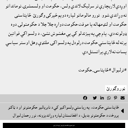
اوږدې لارېچارې تر سرليک لاندې ولس، حکومت او ولسمشرۍ نوماندانو
ته وړاندې شوو. نورو مالوماتو لپاره دويم څپرکى وګورئ. ځايناستى
حکومت او لنډمهاله يا موقت حکومت دواړه جلا جلا د حکومتولۍ دوه
ډولونه دي، پام چې په پېژندلو کې يې مغشوش نشئ، د ولسواکي قوانين
پرته له ځايناستي حکومت درلودل په ولسواکۍ ملنډې وهل اوستر سياسي
پسات ته لارې پرانستل دي.
#نرلېوال #ځايناسى_حکومت
نور وګورئ






ځايناستى حکومت، په رياستي ولسواکيو کې د نابرياليو حکومتونو او د ټاکنو

پروخت د حکومتونو بديل، د افغانستان لپاره وړانديزونه، نور رحمان لېوال
لېوال هټۍ په افغانستان کې جوړ کړئ ملاتړ کوي