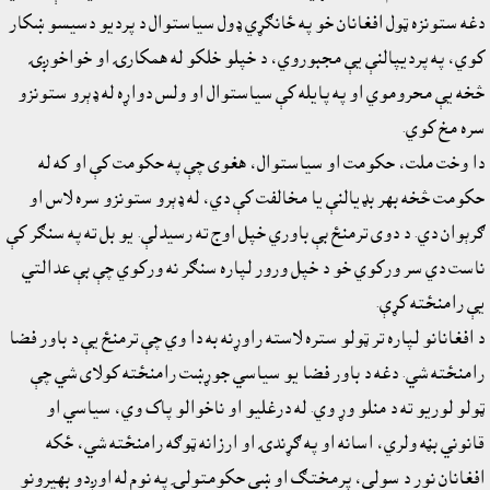
دغه ستونزه ټول افغانان خو په ځانګړي ډول سياستوال د پرديو دسيسو ښکار
کوي، په پرديپالنې يې مجبوروي، د خپلو خلکو له همکارۍ او خواخوږۍ
څخه يې محروموي او په پايله کې سياستوال او ولس دواړه له ډېرو ستونزو
سره مخ کوي.
دا وخت ملت، حکومت او سياستوال، هغوى چې په حکومت کې او که له
حکومت څخه بهر بډيالنې يا مخالفت کې دي، له ډېرو ستونزو سره لاس او
ګرېوان دي. د دوى ترمنځ بې باوري خپل اوج ته رسيدلې. يو بل ته په سنګر کې
ناست دي سر ورکوي خو د خپل ورور لپاره سنګر نه ورکوي چې بې عدالتي
يې رامنځته کړې.
د افغانانو لپاره تر ټولو ستره لاسته راوړنه به دا وي چې ترمنځ يې د باور فضا
رامنځته شي. دغه د باور فضا يو سياسي جوړښت رامنځته کولاى شي چې
ټولو لوريو ته د منلو وړ وي. له درغليو او ناخوالو پاک وي، سياسي او
قانوني بڼه ولري، اسانه او په ګړندۍ او ارزانه ټوګه رامنځته شي، ځکه
افغانان نور د سولې، پرمختګ او ښې حکومتولۍ په نوم له اوږدو بهيرونو