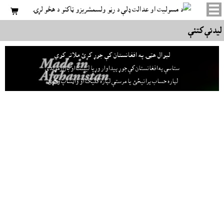

ليدنې کتنې
لېوال هټۍ په افغانستان کې جوړ کړئ ملاتړ کوي
ستاسې په افغانستان کې جوړ پيداوار وړيا ليست او بازارموندې
لپاره حساب پرانيځئ
يا مرستې لپاره کليک او واټساپ وکړئ.