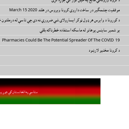
موفقیت چشمگیر در ساخت داروی کرونا ویروس در هلند March 15 2020
د كورونا د وايرس هر ډول ټوکر ايسارولای شي ضروري نه دی چي تاسې له درملتون
يو شمېر ساینس پوهانو له ماسکه استفاده خطرناکه بللې
Pharmacies Could Be The Potential Spreader Of The COVID-19
د کرونا مخنيو لارښود
ستاسې په افغانستان کې جوړ پي