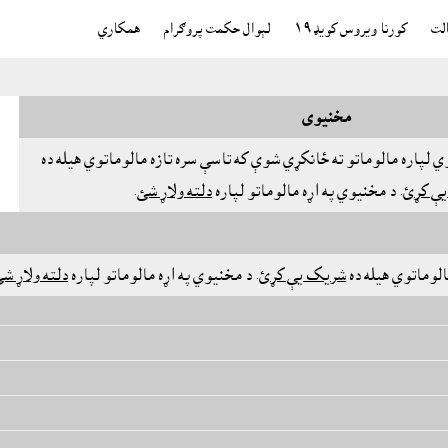
الت
کورنا ويروس کويډ١٩
لېوال حکمت پروګرام
همکاري
مخنيوى
 لپاره مالوماتو ته ځانکړي شوې که تاسې سره تازه مالوماتوي هيله ده
ې کړئ
. د مخنيوي په اړه مالوماتو لپاره
دلته ولاړ شئ
.
الوماتوي هيله ده
شريک يې کړئ
. د مخنيوي په اړه مالوماتو لپاره
دلته ولاړ ش