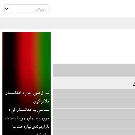
ئ
.
لېوال هټۍ "جوړ د افغانستان"
ملاتړ کوي
ستاسې په افغانستان کې د
جوړو پيداوارو وړيا ليست او
بازارموندې لپاره حساب