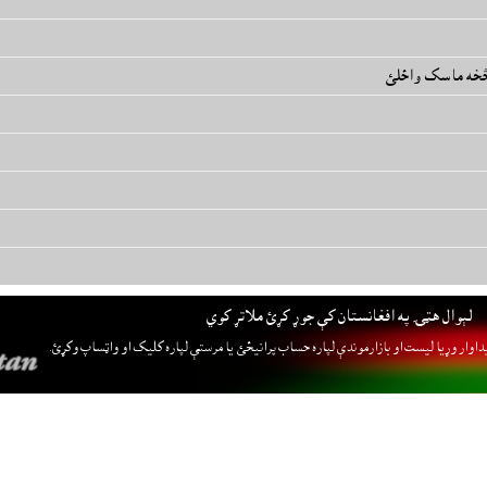
 څخه ماسک واځلئ
لېوال هټۍ په افغانستان کې جوړ کړئ ملاتړ کوي
داوار وړيا ليست او بازارموندې لپاره حساب پرانيځئ
يا مرستې لپاره کليک او واټساپ وکړئ.