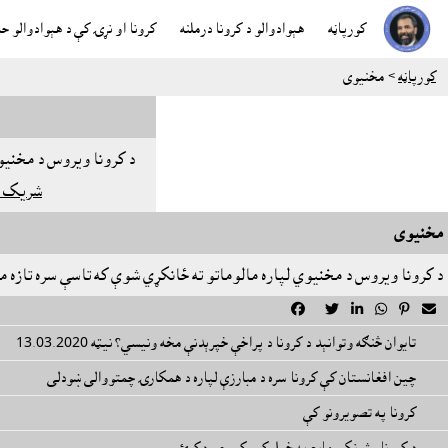
کورپاڼه
هېوادوالو د کرونا درملنه
کرونا او نړۍ کې د هېوادوالو ح
کورپاڼه
> مخنيوى
د کرونا ويروس د مخنيوي
شريک ي
مخنيوى
د کرونا ويروس د مخنيوي لپاره مالوماتو ته ځانکړي شوې که تاسې سره تازه م






تايوان څنګه وتوانېد د کرونا د پراخې خپرېدنې مخه ونيسي؟ نیټه 13.03.2020
چین افغانستان کې کرونا سره د مبارزې لپاره د همکارۍ چمتووالی ښودلی
کرونا په تصويرونو کې
د کرونا وژونکې مایع په خپل کور کې جوړه کړئ