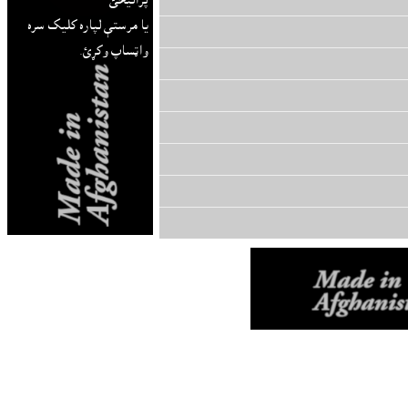
پرانيځئ
يا مرستې لپاره کليک سره
واټساپ وکړئ.