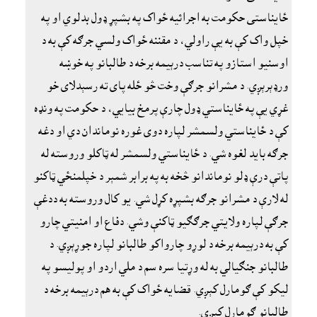
ځايناستى حکومت به اجرائيه ځواک په بشپړ ډول بدلوي او په
خپل واک کې به يې راولي، د مقننه ځواک ولسي جرګه کې به د
اوسنيو استازو په تناسب درېيمه برخه د طالبانو په خوښه
ورډېرېږي. د مشرانو جرګې وخت څو ځله پاى ته رسېدلاى خو
غړي يې په ځايناستي ډول چارې پرمخ بيايي، د حکومت په ونډه
کې د ځايناستي ولسمشر لپاره دوى غوره نوماندان دي او دغه
جرګه بايد لغوه شي. د ځايناستي ولسمشر له ټاکلو وروسته له
پاتې درې ډلو نوماندانو څخه به په برابر شمېر د خپلمنځي ټاکنو
له لارې د مشرانو جرګه بشپړه کړل شي. يو کال وروسته به ددغې
جرګې لپاره ولايتي جرګګيو ټاکنې وشي. دفاع او امنيتي چارو
کې به درېيمه برخه د لوړو چارواکو طالبانو لپاره جوړېږي. د
طالبانو جنګيالي به له وړتيا سره سم د ملي اردو او پوليسو په
ليکو کې ګومارل کېږي. قضايه ځواک کې به هم درېيمه برخه د
طالبانو ګومارل کېږي.