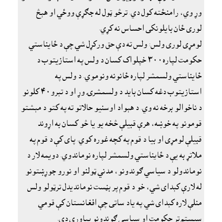
وړ وي، رامنځته کول دي. ترڅو ټول له جګړې ووځي او هېڅ
لورى ځان بايلونکى احساس نه کړي.
لومړى لورى ولس: ولس ته دې حق ورکړل شي چې د ځايناستي
حکومت لپاره٣٠٠ خپلواک کسان د ولس په استازيتوب د
ځايناستي ولسمشر لپاره ځانونه ونوموي. د ولس په
استازيتوب دغه کسان بايد د ولسمشرۍ وړ او د تېرو٤٠ کلونو
د ناخوالو برخه نه وي. د هېواد اوسنيو حالاتو ته په کتو د مېشتو
قومونو په خوښه، هرې قبيلې څخه يو يا څو کسان به اړوند
قبيلې لومړى او بيا د قوم په کچه غوره کوي. پاى کې د قوم په
ملاتړ به يې د ځاىناستي ولسمشر لپاره نوماندوي. دويمه لار د
نوماندولو د سياسي ګوندونو، مدني ټولنو او نورو جوړښتونو
له لارې کېداى شي، خو د قوم پر بڼست نومانديدل ترټولو ولس
منلې لاره کېداى شي.په ياد ساتى چې افغانستان کې قومي
سيستم تر حکومت او سياسي ګوندونو پياوړى دى.