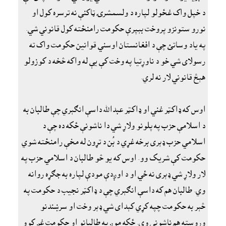
د خپل واک غځولو لپاره د ولسمشرۍ ټاکنې نه ترسره کول او
نورو ستونزو پروخت بېپرې حکومت رامنځته کول قانوني شي.
په ياد وساتئ چې د افغانستان اوسني قوانين حکومت واک ته
رسولاى شي خو د ناوړتيا په وخت کې يې له واکه څخه د کوزولو
هېڅ قانوني لار نه لري.
اوس که ډاکټر غني او ډاکټر عبدالله داسې انګېري چې طالبان به
د اسلامې حزب په پلونو ولاړ شي دا ناشونې ځکه ده چې د
اسلامي حزب ډېرى برخه غړي د بُن د تړون له مخې رامنځته شوي
حکومت کې شريک وو. اوس که يو څو طالبان د اسلامي حزب په
لار ولاړ شي ډېرى نه ځي او د اوږدې مودې لپاره به جګړه روانه
وي. طالبان هم که داسې انګېري چې د ډاکټر نجيب د حکومت په
څېر به حکومت چپه کړي کېداى شي ډېر وخت او سرښندنو
وروسته هم ناشونې وي. ځکه موږ په طالبانو او حکومت غږ کوو