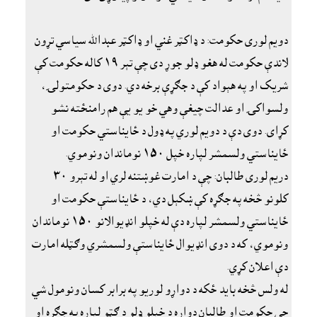
دويم لورى حکومت: د ډاکټر غني او ډاکټر عبدالله سياسي تړون
لاندې حکومت له هغو ډلو جوړ دى چې تېر ١٩ کاله حکومت کې
شريک او په هېواد کې د جګړې برخه دي. دوى د حکومتولۍ،
ولسواکۍ او عدالت چيغې وهي خو يو يې هم رامنځته نشو
کړاى. دوى دې د دويم لوري په ډول د ځايناستي حکومت او
ځايناستي ولسمشر لپاره خپل ١٥٠ نوماندان ونوموي.
دريم لورى طالبان: چې د امارت غوښتنه لري او له تېرو ٣٠
کلونو څخه په جګړه کې ښکېل دي، د ځايناستې حکومت او
ځايناستي ولسمشر لپاره دې له خپلو انډيوالانو ١٥٠ نوماندان
ونوموي، که د دوى انډيوال ځايناستې ولسمشري وګټله امارت
دې اعلان کړي.
له ولس څخه بايد ځکه د دواړو لوريو په برابر کسان ونومول شي
چې حکومت او طالبان دواړه د خپلو ډلو د ګټو لپاره په جګړه او