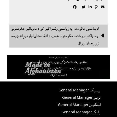





ځايناستى حکومت، په رياستي ولسواکيو کې د نابرياليو حکومتونو

او د ټاکنو پروخت د حکومتونو بديل، د افغانستان لپاره وړانديزونه،
نور رحمان لېوال
لېوال هټۍ په افغانستان کې جوړ کړئ ملاتړ کوي
ستاسې په افغانستان کې جوړ پيداوار وړيا ليست او
بازارموندې لپاره حساب پرانيځئ
يا مرستې لپاره کليک او
واټساپ وکړئ.
پيسبک General Manager
ټويټر General Manager
لينکډېن General Manager
پليکر General Manager