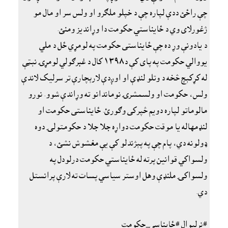
چې راځئ ددې لپاره چې د خپلو ملګرو او ولس سر او مال مو
ژغورلاى وي د ځايناستي حکومت دا وړانديز ومنئ.
د يادونې وړ ده چې ځايناستى حکومت په لومړي ځل د ملي
يووالي حکومت په پاى کې د١٣٩٨ کال د غبرګولي لومړۍ نېټې
له کړکېچ څخه د وتلو لنډې او اوږدې لارېچارې تر سرليک لاندې
ولس، حکومت او ولسمشرۍ نوماندانو ته وړاندې شوو. نورو
مالوماتو لپاره دويم څپرکى وګورئ. ځايناستى حکومت او
لنډمهاله يا موقت حکومت دواړه جلا جلا د حکومتولۍ دوه
ډولونه دي، پام چې په پېژندلو کې يې مغشوش نشئ، د
ولسواکي قوانين پرته له ځايناستي حکومت درلودل په
ولسواکۍ ملنډې وهل اوستر سياسي پسات ته لارې پرانستل
دي.
#نرلېوال #ځايناسى_حکومت