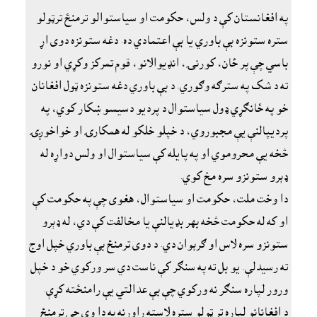
په افغانستان کې د ولس، حکومت او سياستوالو ترمنځ ترټولو
ستره ستونزه بې باوري يا بې اعتمادي ده. دغه ستونزه دوى اړ
باسي چې پر ځان، کورنۍ، انډيوالانو، قوم تمرکز وکړي او نورو
ته د شک په سترګه وګوري. د بې باوري دغه ستونزه ټول افغانان
خو په ځانګړي ډول سياستوال د پرديو دسيسو ښکار کوي، په
پرديپالنې يې مجبوروي، د خپلو خلکو له همکارۍ او خواخوږۍ
څخه يې محروموي او په پايله کې سياستوال او ولس دواړه له
ډېرو ستونزو سره مخ کوي.
دا وخت ملت، حکومت او سياستوال، هغوى چې په حکومت کې
او که له حکومت څخه بهر بډيالنې يا مخالفت کې دي، له ډېرو
ستونزو سره لاس او ګرېوان دي. د دوى ترمنځ بې باوري خپل اوج
ته رسيدلې. يو بل ته په سنګر کې ناست دي سر ورکوي خو د خپل
ورور لپاره سنګر نه ورکوي چې بې عدالتي يې رامنځته کړې.
د افغانانو لپاره تر ټولو ستره لاسته راوړنه به دا وي چې ترمنځ