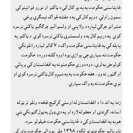
ځايناستى حکومت به په يو کال کې د ټاکنو او نورو قوانينوکې
سمون راولي. دويم کال کې به د مقننه ځواک نيمګړې برخې
مشرانو جرګې لپاره د ولايتي او ولسواليو جرګګيو ټاکنې ترسره
کوي. په درېيم کال به د ولسمشرۍ ټاکنې ترسره کوي. د ټاکنو په
پايله کې به ځايناستى حکومت واک د ٧ کالو لپاره راتلونکي
حکومت ته سپاري چې يوازې يوه اووه کلنه دوره د حکومت
کولوحق به لري، دوه دورې حکومتونه په افغانستان کې بريالي
او ګټور نه وو، هغه حکومت به په شپږم کال ټاکنې ترسره کوي او
نوي حکومت ته به واک سپاري.
زما په اند دا د افغانستان له اوسني کړکېچ څخه د وتلو تر ټوله
اسانه، ګړندۍ او معقوله لاره او په دې ډول به ټول ګټونکي شي.
هم به په افغانستان کې د ځايناستي حکومت خپلولو سره،
نابرياليو حکومتونو لکه د ١٣٩٨ ملي يووالي حکومت پاى کې