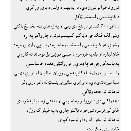
نورو ناخوالو تورن دي، دا به بهير د ولس د باور وړ کړي.
د ځايناستى ولسمشر ټاکل
د دغو٦٠٠ کسانو ترمنځ دې رڼې او په ژوندۍ بڼه مخامخ ټاکنې
وشي لکه څنګه چې د ټاکنو کمېسيونونو د چارواکو په اړه
وشوې. هر ځايناستى ولسمشر نوماند به دوه رايې ولري يوه به د
ځان لپاره او بله به هرومرو د خپلې خوښې بل نوماند ته کاروي.
په پايله کې چې هرچا ډېرې رايې وګټلې هغه د ځايناستي
ولسمشر په ډول خپله کابينه چې وزيران، واليان او نورې مهمې
سياسي دندې دي، د برابرې سلنې پر بنسټ له دغو درې ډلو
نوماندانو څخه وټاکي.
دغه ټاکنې دې د نړيوالو په امنيتي او دفاعي ژمنتيا په خوندي
ځاى کې ترسره شي خو د ټاکنو چارې به په خپلواک ډول د
نوماندانو لخوا اداره او ترسره کېږي.
ځايناستى حکومت