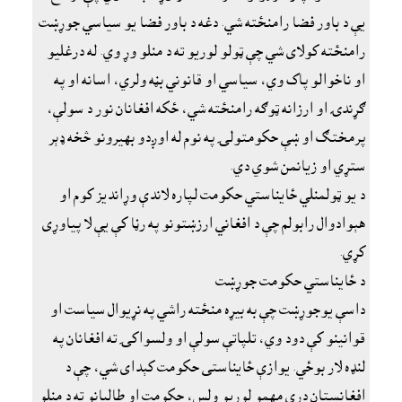
يې د باور فضا رامنځته شي. دغه د باور فضا يو سياسي جوړښت
رامنځته کولاى شي چې ټولو لوريو ته د منلو وړ وي. له درغليو
او ناخوالو پاک وي، سياسي او قانوني بڼه ولري، اسانه او په
ګړندۍ او ارزانه ټوګه رامنځته شي، ځکه افغانان نور د سولې،
پرمختګ او ښې حکومتولۍ په نوم له اوږدو بهيرونو څخه ډېر
ستړي او زيانمن شوي دي.
د يو ټولمنلي ځايناستي حکومت لپاره لاندې وړانديز کوم او
هېوادوال رابولم چې د افغاني ارزښتونو په رڼا کې يې لا پياوړى
کړي.
د ځايناستي حکومت جوړښت
داسې يوجوړښت چې به بيړه منځته راشي په نړيوال سياست او
قوانينو کې دود وي، تلپاتې سولې او ولسواکۍ ته افغانان په
لنډه لار بوځي. يوازې ځايناستى حکومت کېداى شي، چې د
افغانستان درې مهمو لوريو ولس، حکومت او طالبانو ته د منلو