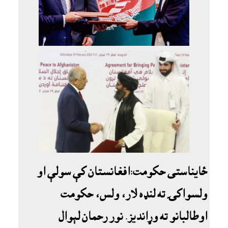
ځايناستى حکومت:افغانستان کې سولې او
ولسواکۍ ته لنډه لار، ولس، حکومت
اوطالبانو ته وړانديز. نور رحمان لېوال