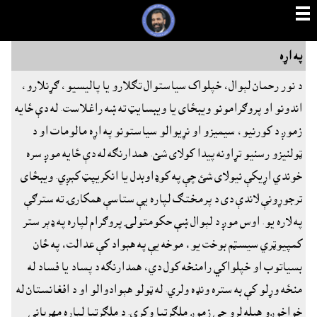

په اړه
د نور رحمان لېوال، خپلواک سياستوال تګلارو يا پاليسيو، ګړنلارو،
اندونو او پروګرامونو ويبځاى يا ويبسايټ ته ښه راغلاست. له دې ځايه
زموږ د کورنيو، سيميزو او نړيوالو سياستونو په اړه مالومات او د
ټولنيزو رسنيو تړاونه پيدا کولاى شئ. همدارنګه له دې ځايه موږ سره
خوندي اړيکې نيولاى شئ چې په کوډاوبدل يا انکريپټ کېږي. ويبځاى
ترجوړونې لاندې دى د پرمختګ لپاره يې ستاسې همکارۍ ته سترګې
په لاره يو. اوس موږ د لېوال ښې حکومتولۍ پروګرام لپاره په ډېر ستر
کمپيوټري سيسټم بوخت يو، موخه يې په هېواد کې عدالت، په ځان
بسياتوب او خپلواکي رامنځه کول دي، همدارنګه د پساد يا فساد له
منځه وړلو کې به ستره ونډه ولري. له ټولو هېوادوالو او د افغانستان له
خواخوږو هيله لرو چې زموږ ملګرتيا وکړي. د ملګرتيا لپاره مهرباني