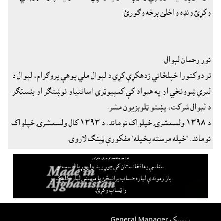
وکړئ ونډه واخلئ برخه وګورئ.
نور رحمان لېوال
تر دوکتورا خپلځاني زدهکړې کړي د لېوال ملي پوهې پروګرام، لېوال د
لېرې ښوونځي او په هېواد کې کمپيوټري اسانتياو نوښتګر او بنسټګر.
د لېوال شرکت، پښتو ټلوېزيون مشر.
د ١٣٩٨ ولسمشرۍ خپلواک نوماند. د ١٣٩٣ کال ولسمشرۍ خپلواک
نوماند. 'خپله مرسته پخپله' مفکورې ټينګ لاروى.
لېوال هټۍ په افغانستان کې جوړ کړئ ملاتړ کوي
ستاسې په افغانستان کې جوړ پيداوار وړيا ليست او
بازارموندې لپاره حساب پرانيځئ
يا مرستې لپاره کليک او
واټساپ وکړئ.
پيسبک General Manager