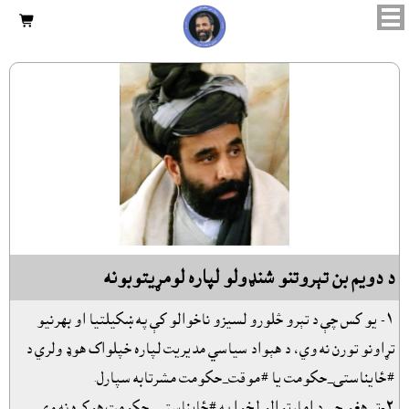

د دويم بن تېروتنو شنډولو لپاره لومړيتوبونه
١- يو کس چې د تېرو څلورو لسيزو ناخوالو کې په ښکيلتيا او بهرنيو
تړاونو تورن نه وي، د هېواد سياسي مديريت لپاره خپلواک هوډ ولري د
#ځايناستى_حکومت يا #موقت_حکومت مشرتابه سپارل.
٢-تر هغو چې د امارتوالو لخوا په #ځايناستى_حکومت هوکړه نه وي