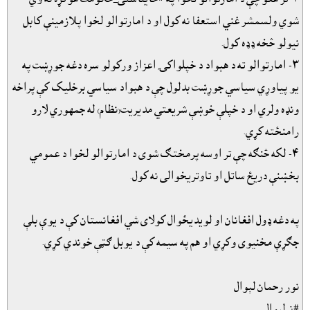
شوي ولسمشر غني استعفا نه کول او د امارتوالو لخوا پلازمينې کابل
نيولو څخه ډډه کول.
٣- امارتوالو ته د هېواد د خپلواکۍ اعزاز ورکولو سره دغه جوړښت په
يو پياوړي سياسي جوړښت بدلول چې د هېواد سياسي برخليک کې پراخه
ونډه ولري او د خپلې خوښې شريعتي مديريت(نظام) له جمهوري لارو
رامنځته کړي.
٤- لکه څنګه چې تر اوسه پرمختګ شوى د امارتوالو لخوا د عمومي
بخښنې دريځ ساتل او تاوتريخوالى نه کول.
په دغه ډول افغانان او لويديځوال کولاى شي افغانستان کې د يوې بلې
جګړې مخنيوى وکړي او هم په سيمه کې د يوبل ګټې خوندي کړي.
نور رحمان لېوال
#نرلېوال