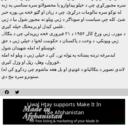
سره مجبورکړي چې د خپلو پيداوارو يا محصولاتو سره ستاسې په ژبه
له توکو سره مالومات درکړئ، چې د زيان او ګټو څخه يې پوره خبر
شئ. کله چې سياست او سوداګر د ژبې ويلو ته مجبور شول بيا د ژبې
علمي کيدل او پرمختګ خپله کېږي.
د مورنۍ ژبې ورځ کال ١٩٥٢ د ٢١ فبرورى څخه زېږيدلې چې د بنګالۍ
ژبې ويونکي، د وخت د پاکستان د حکومت لخوا د خپلې ژبې د حق
غوښتلو له امله شهيدان شول.
لبدمرغه ترننه پښتانه په ټوله نړۍ کې د خپلې ژبې د ويلو له امله
ځورول، وهل، رټل او وژل کېږي.
(لاندې تصوير د بنګاليانو د غونډې او بل هغه ماشوم چې زدکړو کې له
ستونزو سره مخ دي.


Liwal Htay supports Make It In
The Afghanistan
For free listing & marketing of your Made In