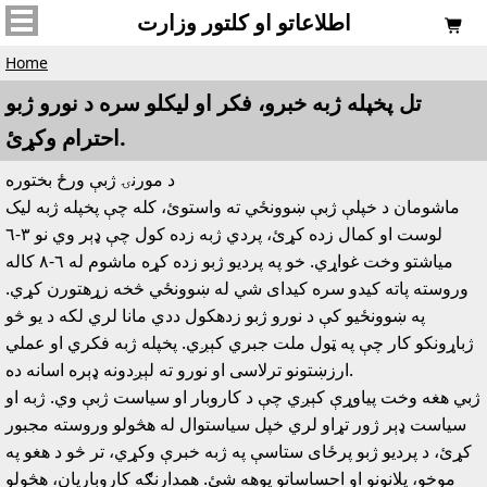
اطلاعاتو او کلتور وزارت

Home
تل پخپله ژبه خبرو، فکر او ليکلو سره د نورو ژبو
احترام وکړئ.
د مورنۍ ژبې ورځ بختوره
ماشومان د خپلې ژبې ښوونځي ته واستوئ، کله چې پخپله ژبه ليک
لوست او کمال زده کړئ، پردي ژبه زده کول چې ډېر وي نو ٣-٦
مياشتو وخت غواړي. خو په پرديو ژبو زده کړه ماشوم له ٦-٨ کاله
وروسته پاته کيدو سره کيداى شي له ښوونځي څخه زړهتورن کړي.
په ښوونځيو کې د نورو ژبو زدهکول ددي مانا لري لکه د يو څو
ژباړونکو کار چې په ټول ملت جبري کېږي. پخپله ژبه فکري او عملي
ارزښتونو ترلاسى او نورو ته لېږدونه ډېره اسانه ده.
ژبي هغه وخت پياوړې کېږي چې د کاروبار او سياست ژبې وي. ژبه او
سياست ډېر ژور تړاو لري خپل سياستوال له هڅولو وروسته مجبور
کړئ، د پرديو ژبو پرځاى ستاسې په ژبه خبرې وکړي، تر څو د هغو په
موخو، پلانونو او احساساتو پوهه شئ. همدارنګه کاروباريان، هڅولو