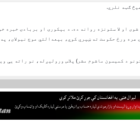
ېڅ ګټه نلري.
زيات افغانان شهيدان شوى او لا ستونزه روانه ده. د بېکورۍ او بربادۍ
 هره ورځ حکومت ته ښېري کوي، بېعدالتي عوج نيولاى، په 
ونو د کميسون ماشوم مشر) پلاس ورولېږله، نو راته يې وي
لېوال هټۍ په افغانستان کې جوړ کړئ ملاتړ کوي
داوار وړيا ليست او بازارموندې لپاره حساب پرانيځئ
يا مرستې لپاره کليک او واټساپ وکړئ.