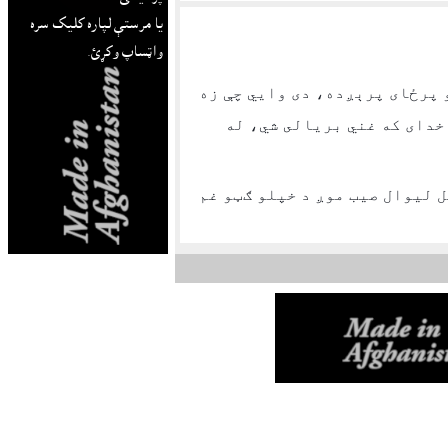
يا مرستې لپاره کليک سره
واټساپ وکړئ.
 خبره خو پرځاى پرېږده، دى وايي چې زه
خداى که غني بريالى شي، له
ل ليوال صيب موږ د خپلو ګټو غم