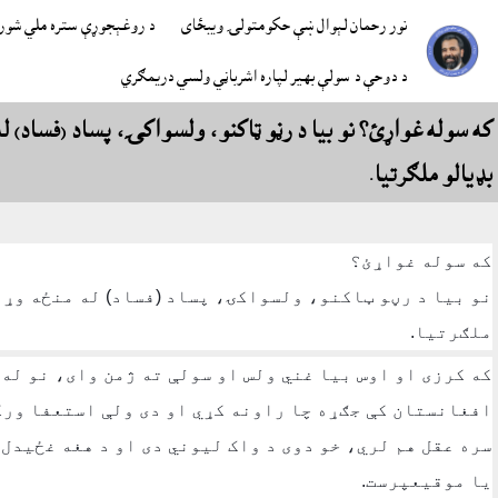
نور رحمان لېوال ښې حکومتولۍ ويبځاى
د روغېجوړې ستره ملي شورا
د دوحې د سولې بهير لپاره اشرباڼي ولسي دريمګري
که سوله غواړئ؟ نو بيا د رڼو ټاکنو، ولسواکۍ، پساد (فساد) ل
بډيالو ملګرتيا.
که سوله غواړئ؟
نو بيا د رڼو ټاکنو، ولسواکۍ، پساد (فساد) له منځه وړلو
ملګرتيا.
که کرزى او اوس بيا غني ولس او سولې ته ژمن واى، نو له
افغانستان کې جګړه چا راونه کړي او دى ولې استعفا ورکو
سره عقل هم لري، خو دوى د واک ليوني دى او د هغه غځيدل
يا موقيعپرست.