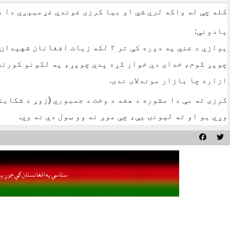
کله چې له واکه لري شي او بيا کرزى غوندې غړمبېږي دا ه
يادونې:
يوازې د غني په دوره کې تر ٢ لکه 
چوپړ کوم، خداى دې خوار کړه پدې چوپړ، په لکونو کورنۍ
ازاره چا بازار موندلاى ندى.
کرزى ته مې دا مشوره د هغه د وخت د جمبوري (زوړ د شکايت
وړي يو او ته ليونۍ يې، چې موږ نه وو ټول دې نه وي.


ستاسې په افغانستان کې جوړ پي