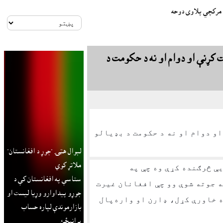
ت مرکچي پلاوى دوحه
 کړنې او دوام او نه د حکومت د
او دوام او نه د حکومت د بډيالو
لېوال هټۍ "جوړ د افغانستان"
ملاتړ کوي
يې څرګنده کړې وه چې په
ستاسې په افغانستان کې د
ه جوته شوې وو چې افغانان غيرت
جوړو پيداوارو وړيا ليست او
 خاورې کړل، ډارن او واره‌پال
بازارموندې لپاره حساب
پرانيځئ