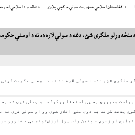
د افغانستان اسلامي جمهوريت سولې مرکچي پلاوى
د طالبانو د اسلامي امار
ه منځه وړلو ملګرى شئ، دغه د سولې لاره ده نه د اوسنې حکومت
 ملګرى شئ، دغه د سولې لاره ده نه د اوسنې حکومت کړنې 
 رياست جمهورۍ به يې استعفا ورکوله او ټولې نړۍ ته به 
ي پدغه کړنه به دوى ملي اتلان شوى وو او ټولې نړۍ ته ب
 غواړي
او زموږ د پتمن ولس ټول ارزښتونه يې د خاورو سره