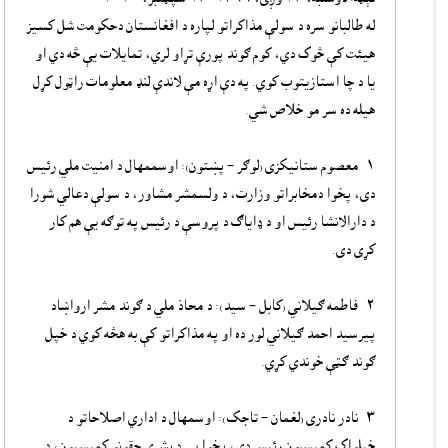
له طالبانو سره د سولې مذاکراتو لپاره د افغانستان دحکومت شل کسیز
هیئت کې څوک دي، کوم ګوند پورې تړاو لري، تمایلات یې څه دي او
یا د چا استازیتوب کوي. په دې اړه مې لاندې لنډ معلومات راټول کړل
هیله ده سر مو خلاص شي.
۱- معصوم ستانیکزی (لوګر – پښتون): اوسممهال د امنیت ملي‌ رئیس
دی، پخوا دمخابراتو وزارت، د ولسمشر مشاور، د سولې دعالي شورا
د دارالانشا رئیس او د ډایاګ د پروسې د رئیس په توګه یې هم کار
کړی دی.
۲- فاطمه ګیلاني (کابل – سید): د محاذ ملي‌ د ګوند مشر ارواښاد
پیرسید احمد ګیلاني‌ لور ده او په مذاکراتو کې به هڅه کوي د خپل
ګوند ګټې خوندي کړي.
۳- نادر نادری (لغمان – تاجک):‌ اوسمهال د اداري‌ اصلاحاتو د
خپلواک کمیسبون رئیس دی، پخوا یې د بشري حقونو کمیسیون، د