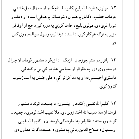
۱۲- مولوی عنایت الله بلیغ (کاپیسا- تاجک)‌: اوسمهال‌ دپل خشتي‌
جومات خطیب، دکابل پوهنتون د شرعیاتو پوهنځي استاد او دعلماو
شورا غړی دی. مولوی بلیغ د حامد کرزي په دوره کې د حج او اوقافو
وزیر په توګه هم کار کړی. د استاد عبدالرب رسول سیاف باوري کس
دی.
۱۳- باتور دوستم (جوزجان - ازبک): د ازبکو د مشهور قوماندان جنرال
دوستم زوی دی.‌ په حقوقو او سیاسي‌ علومو کې یې ترکیه کې
ماسټري‌ اخیستې ده او په مذاکراتو کې د ملي جنبش په استازیتوب
ګډون کوي.
۱۴- کلیم الله نقیبی ( کندهار- پښتون)‌: د جمیعت ګوند د مشهور
قومندان ملا نقیب الله اخند زوی دی. ملا نقیب اخند لومړی د جمیعت
ګوند وروسته د طالبانو په امارت کې قومندان و. کلیم الله نقیبی
اوسمهال د صلاح الدین رباني په مشرۍ د جمیعت ګوند معاون دی.