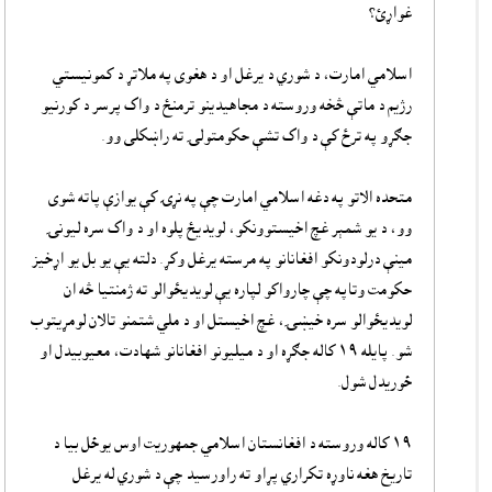
غواړئ؟
اسلامي امارت، د شوري د يرغل او د هغوى په ملاتړ د کمونيستي
رژيم د ماتې څخه وروسته د مجاهيدينو ترمنځ د واک پرسر د کورنيو
جګړو په ترځ کې د واک تشې حکومتولۍ ته راښکلى وو.
متحده الاتو په دغه اسلامي امارت چې په نړۍ کې يوازې پاته شوى
وو، د يو شمېر غچ اخيستوونکو، لويديځ پلوه او د واک سره ليونۍ
مينې درلودونکو افغانانو په مرسته يرغل وکړ. دلته يې يو بل يو اړخيز
حکومت وتاپه چې چارواکو لپاره يې لويديځوالو ته ژمنتيا څه ان
لويديځوالو سره خيښۍ، غچ اخيستل او د ملي شتمنو تالان لومړيتوب
شو. پايله ١٩ کاله جګړه او د ميليونو افغانانو شهادت، معيوبيدل او
ځوريدل شول.
١٩ کاله وروسته د افغانستان اسلامي جمهوريت اوس يوځل بيا د
تاريخ هغه ناوړه تکراري پړاو ته راورسيد چې د شوري له يرغل