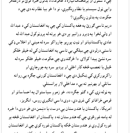
چې د سمون او پرمختګ لپاره د حکومت د بدلون خبره کوئ نو درغلګر
وايي ټول سيستم يا نظام ړنګېږي، نو دا خو بيا نظام نه دى چې د
حکومت په بدلون ړنګېږي!؟
دريم تاسې ګورئ په هغه پاکستان کې چې په افغانستان کې د عبدالله
او ډلې لخوا په ډېرو ورانيو پړ دى خو پرته له پروټوکول عبدالله له
عادي پاکستانيانو او ټيټ پوړيو چارواکو سره له مينې او اخلاس ډکې
ناستې درلودې چې بېلګې يې تاسې په افغانستان کې له خپلو خلکو
سره نشئ پيدا کولاى. دا څرګندوي چې حکومت خپلو خلکو سره له
ځيل يا تعصب څخه کار اخلي او پرديو سره په جوړجاړي او
راکړيورکړې کې ښکيل دي چې د افغانستان کورنۍ جګړه يې روانه
ساتلې او بهرنيو ته يې د مداخلې لار پرانستلې.
په ټوله نړۍ کې د ګټو جګړه ده، خو زموږ سياستوال په احساساتو او
قومي خرافاتو کې غرق دي، دوى داسې انګېري روس، انګريز،
امريکا، پاکستان يا هندوستان يې دوست يا دښمن دى خو دوى دا خبره
له پامه غورځوي چې که هندوستان ته د پاکستان او افغانستان څخه يو
غوره کول وي نو هندوستان ځکه پاکستان غوره کوي چې تر افغانستان