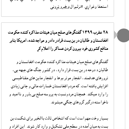
استعفا وغواړي. #نرلېوال
د خبرو تړونى
۲۸ عقرب ۱۳۹۹ گفتگوهای صلح میان هیئات مذاکره کننده حکومت
افغانستان و طالبان در بن بست قرادر دادر و مواجه شده، امريکا بنابر
منافع کشوری خود بيرون کردن عساکر را اعلام کړ
گفتگوهای صلح میان هیئات مذاکره کننده حکومت افغانستان و
طالبان د دوحه در بن بست قرار دارد، در کشور جنگ های جبهه یی،
ترورهای هدفمند، انفجار موتر بم ها و انفجار ماین های مقناطیسی
افزایش یافته است. که مردم افغانستان خسارات مالی و جانی زیادی
را وارد ميکند. همچنان مردم نسبت به پروسه صلح بی باور و ناامید و
ناخواسته درگير گروهاى جنګي میشوند.
بسيار وخت مهم است است که اشخاص ثالث باالخیر برای شکست بن
بستِ به میان آمده در سطح ملی تشکیل و وارد کار شوند. این افراد و