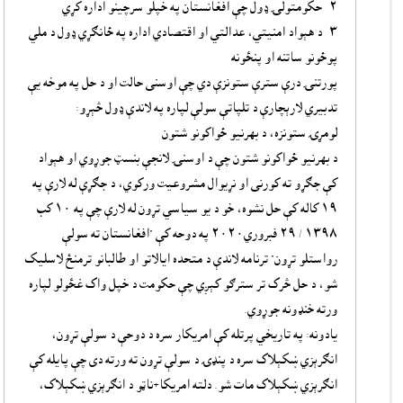
٢- حکومتولۍ ډول چې افغانستان په خپلو سرچينو اداره کړي
٣- د هېواد امنيتي، عدالتي او اقتصادي اداره په ځانګړي ډول د ملي
پوځونو ساتنه او پنځونه
پورتنۍ درې سترې ستونزې دي چې اوسنى حالت او د حل په موخه يې
تدبيري لارېچارې د تلپاتې سولې لپاره په لاندې ډول څېړو:
لومړۍ ستونزه، د بهرنيو ځواکونو شتون
د بهرنيو ځواکونو شتون چې د اوسنۍ لانجې بنسټ جوړوي او هېواد
کې جګړو ته کورنى او نړيوال مشروعيت ورکوي، د جګړې له لارې په
١٩ کاله کې حل نشوه، خو د يو سياسي تړون له لارې چې په ١٠ کب
١٣٩٨ / ٢٩ فبروري٢٠٢٠ په دوحه کې "افغانستان ته سولې
رواستلو تړون" ترنامه لاندې د متحده ايالاتو او طالبانو ترمنځ لاسليک
شو، د حل څرک تر سترګو کېږي چې حکومت د خپل واک غځولو لپاره
ورته خنډونه جوړوي.
يادونه: په تاريخي پرتله کې امريکار سره د دوحې د سولې تړون،
انګرېزي ښکېلاک سره د پنډۍ د سولې تړون ته ورته دى چې پايله کې
انګرېزي ښکېلاک مات شو. دلته امريکا+ناټو د انګرېزي ښکېلاک،