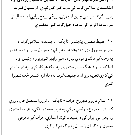
افغانستان اسلامي‌ ګوند کې دویم کس ګڼل کېږي.‌ اوسمهال غیرت
بهیر د ګوند سیاسي‌ چارې او بهرنۍ اړیکې پرمخ بیایي او له طالبانو
سره په مذاکراتو کې به هم د خپل ګوند ګټې تعقیبوي.
۱۰- حفیظ منصور( پنجشیر- تاجک): د جمیعت اسلامي ګوند د
نشراتو مسوول دی.‌ ده د (هفته نامه پیام) د مسوول مدیر او دمجاهدینو
په وخت کې د لنډې مودې لپاره د ملي‌ راډیو ټلویزیون د رئیس او د
اطلاعاتو او فرهنګ سرپرست وزیر په توګه هم کار کړی. په ژورنالیزم
کې کاري‌ تجربه لري او د جمیعت ګوند له وفادارو کسانو څخه شمېرل
کېږي.
۱۱- غلام فاروق مجروح (هرات – تاجک): د تورن اسمعیل خان باوري
کس دی. مجروح د ولسي‌ جرګې په شپاړسمه دوره کې د هرات استازی
و.‌ پخوا یې ایران کې د جمیعت ګوند استازي، هرات کې د فرقې
معاون او د ګلران ولسوال په توګه هم کار کړی.