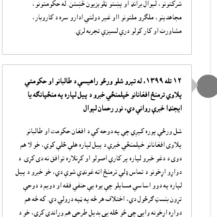
شرکتونو، لېوال برانډ او پښتو ټلوېزيون څښتن. له حکومتونو،
مجاهدينو، ملګرو ملتونو ااو غير دولتي ادارو سره د کاروبار،
مشاورت او کار کولو درې لسيزې تجربه لري.
١٢ تله ١٣٩٩، له تېرو شلو ورځو راهيسې د طالبانو او حکومتي
پلاوي ترمنځ افغانانو خپلمنځي خبرو د پيل لپاره په منځپانګه يا
ايجنډا خبرې روانې دي، نور رحمان لېوال
شل ورځې پوره کېږي چې په دوحه کې د افغان حکومت او طالبانو
پلاوی افغانانو خپلمنځي خبرې د پيل لپاره هلې ځلې کوي، خو لا هم
دوی د دغو خبرو لپاره پر کاري اصولو او کړنلاره توافق نه دی کړی. د
دواړو اړخونو د تماس ډلې ترمنځ اته غونډې شوې دي، خو خبرو د پيل
لپاره په دوو اساسي مسايلو چې يوه يې حنفي فقه او دويم د دوحې
تړون بنسټ ګرځول دي، اختلاف هر څه په ټپه درولي دي. که څه هم
دواړه اړخونه وايي چې څو ځله يې بديل طرحې هم وړاندې کړې، خو د