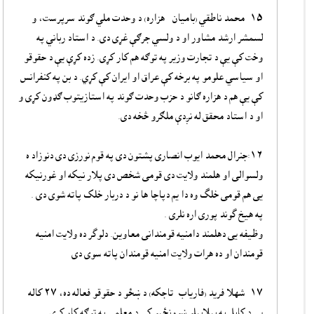
۱۵- محمد ناطقي (بامیان - هزاره) د وحدت ملي ګوند سرپرست،‌ و
لسمشر ارشد مشاور او د ولسي جرګې غړی دی. د استاد رباني په
وخت کې یې د تجارت وزیر په توګه هم کار کړی. زده کړې یې د حقوقو
او سیاسي علومو په برخه کې عراق او ایران کې کړي. د بن په کنفرانس
کې یې هم د هزاره ګانو د حزب وحدت ګوند په استازیتوب ګډون کړی و
او د استاد محقق له نږدې ملګرو څخه دی.
۱۶:جنرال محمد ایوب انصاری پشتون دی په قوم نورزی دی دنوزاد ه
ولسوالی او هلمند ولایت دی قومی شخص دی پلار نیکه او غورنیکه
یی هم قومی خلگ وه دا یم دپاچا ها نو د دربار خلک پاته شوی دی .
په هیخ گوند پوری اره نلری .
وظیفه یی دهلمند دامنیه قومندانی معاوین. دلوگر ده ولایت امنیه
قومندان او ده هرات ولایت امنیه قومندان پاته سوی دی
۱۷- شهلا فرید (فاریاب- تاجکه) د ښځو د حقوقو فعاله ده، ۲۷ کاله
یې د کابل په بېلابېلو ښوونځیو کې د معلمې په توګه کار کړی