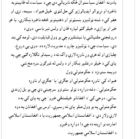
يادونه: افغان سياستوال ځکه نابريالي دي چې د سياست له ځاييتوبه
ناخبره او نړيوالو ايډيالوژيو کې حل لټوي. خپل هېواد، سيمه، نړۍ او
هغو کې د شته ټولنيزو بنسټونو او ذهنيتونو څخه ناخبره ښکاري، يا خو
خبر او يوازې د خپلو ګټو لپاره ځان او ولس تير باسي. دوى د
دروغجنې ملتپالنې يا نېشنلېزم چې يو ډول قبايليت دى، لومه کې بند
دي، سياست چې د ټولنيزو چارو د مديريت لاره ده، دوى يې دروغ،
چلبازي او له هرې وړ ناوړه لارې واک ته د رسېدلو تګلاره ګڼي چې په
پاى کې د خپلو درغليو ښکار او د ولس له غبرګون سره مخ شي.
دويمه ستونزه: د حکومتولي ډول
هېواد کې "ناوړه حکومتولي او جګړې" يا "جګړې او ناوړه
حکومتولي"، دغه دواړه د ټولو ستونزو سرچينې دي چې يو بل ژوندي
ساتي، دوحې کې "د افغانانو خپلمنځي خبرو" چې په پاى کې به د
حکومتولي په يو ډول منلو پاى ته رسېږي، اوس يې افغانان په دوه
لارې ولاړ دي: د افغانستان اسلامي جمهوريت يا د افغانستان اسلامي
امارت نو اړينه ده چې دا دواړه وڅېړو.
د افغانستان اسلامي جمهوريت