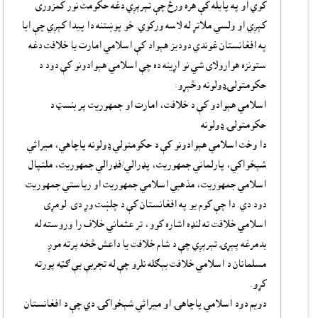
کوي او په پايله کې هره ورځ چې تېرېږي دغه حکومت نور کمزورى
کېږي او ولسي ملاتړ له لاسه ورکوي. خو پوښتنه دا پيدا کېږي چې ايا
په افغانستان غوندي دوديز هېواد کې اسلامي امارت يا خلافت دغه
ستونزه هوارولاى شي نو اړينه ده چې اسلامي هېوادونو کې دود د
حکومتولۍډولونه وڅېړو:
اسلامي هېوادو کې د خلافت، امارت او جمهوريت پر بنسټ د
حکومتولۍ ډولونه
دا وخت اسلامي هېوادونو کې د حکومتولي ډولونه پاچاهي، ميراثي
شېخواکي، پارلماني جمهوريت، پډرالي/فډرالي جمهوريت، ملتپال
اسلامي جمهوريت، مذهبي اسلامي جمهوريت او رياستي جمهوريت
دود دي. دا چې کوم يو په افغانستان کې د چلښت وړ دى. لومړى
اسلامي خلافت ته لنډه اشاره کوو، تر عثماني خلاف را وروسته له
بدمرغه پېړۍ تېرېږي چې د شام خلافت يا داعش څخه پرته موږ
مسلمانان د اسلامي خلافت بېګله نلرو چې له تجربې يې ګټه پورته
کړو.
دويم دود اسلامي پاچاهۍ او ميراثي شېخواکۍ دي چې د افغانستان