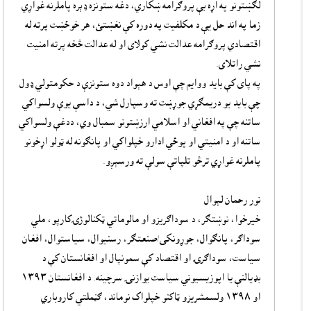
لګښتونو په اړه بې پروګرامه ښکاري، دغه ستونزه ډېره پاملرنه غواړي
زما په اند حل يې د مکلفيت په دوره کې نغښتئ، هر خوځښت پرته له
اقتصادي پروګرامه عدالت نشي کولاى او له عدالت څخه پرته امنيت
نشي راتلاى.
په پاى کې بايد ووايم چې اوس د هېواد دوه ستونزې د حکومتولي ډول
چې بايد يو دريمګړي جوړښت ته وسپارل شي، د داسې يوې ولسواکي
ساتنه چې په افغاني او اسلامي ارزښتونو سمبال وي، ددغې ولسواکي
ساتنه او د امنيتي او پوځي ادارو خپلواکي او پانګونه له ټولو اړخونو
پاملرنه غواړي ترڅو تلپاتې سولې ته ورسېږو.
نور رحمان لېوال
خيرخوا، نوښتګر، د سوداګريزو او مالوماتي ټکنالوژۍکارپو، ملي
سوداګر، پانګوال، جوړونکى/صنعتګر، رسنيوال، سياستوال، افغان
سياست، سوداګرۍ او اقتصاد کې سمونپال او افغانستان کې د
بډيالنې يا اپوزيسيوني سياست يوازنۍ سرچينه. د افغانستان ١٣٩٣
او ١٣٩٨ ولسمشريزو ټاکنو خپلواک نوماند، ګڼملتي کاروباري