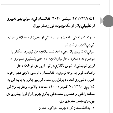
٦تله ١٣٩٩، ٢٧ سپټمبر ٢٠٢٠ افغانستان کې د سولې بهير تدبيري
او تطبيقي پلان او مکانيزمونه، نور رحمان لېوال
يادونه: "سوله کې د افغان ولس غوښتنې او ونډې” تر نامه لاندې غونډه
کې يې لنډيز وړاندې شو.
سولې ته تدبيري پلان چې د افغانستان لانجه حل کړي زما سکالو يا
موضوع ده. د شخړو د حل لپاره لانجه او د هغې بنسټيزې ستونزې، د
لوريو غوښتنې او شونې تګلارې درکول اړين دي. نو ځکه د حل
رامنځته کولو په موخه لومړى د افغانستان د اوسنۍ لانجې مهم اړخونه
څېړو. د شوروي اتحاد د يرغل وروسته د کورنيو جګړو په پايله کې په
١٥ وږي ١٣٨٠ / ٧ اکټوبر ٢٠٠١ د متحده ايالاتو د يرغل په ترڅ کې
منځته راغلې تر هغه وروسته ددغې جګړې بهرنى اړخ خورا پياوړى دى
چې درې مهمې ستونزې لري:
١- په افغانستان کې د بهرنيو ځواکونو شتون