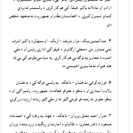
ازادو او عادلانه ټاکنو (فیفا)‌ کې هم کار کړی.‌ د ولسمشر له نږدې
کسانو شمېرل کېږي، د افغانستان نظام او جمهوریت ته متعهد شخص
دی.
۴- عبدالمتین بیک ( مزار شریف – ازبک): اوسمهال د ډاکټر اشرف
غني مشاور دی. دمحلي‌ ارګانونو د خپلواکې ادارې رئیس او د ملي‌
امنیت د معاون په توګه یې هم کار کړی.‌ په سیاسي‌علومو کې یې له
هند هېواد نه ماسټري اخیستې ده.
۵- فوزیه کوفي (بدخشان – تاجکه): په ولسي‌ جرګه کې د بدخشان
ولایت استازې او د ښځو د حقوقو فعاله ده. جمهوریت، ولسواکۍ او د
ښځو حقونو ته ژمنه خو قومي ګټو ته تر ملي ګټو زیات ارزښت ورکوي.
۶- ضرار احمد مقبل (پروان – تاجک): د جهاد په وخت کې د احمدشاه
مسعود د دفتر معاون، د طالبانو د امارت تر ړنګېدو وروسته د پروان
والي، وروسته د کرزي په وخت کې د کورنیو چارو وزیر، دمخدره