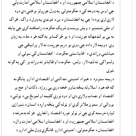
د افغانستان اسلامي جمهوريت او د افغانستان اسلامي امارت ډلې
چې اوس په دوحه کې د حکومتولۍ په ډول جوړولو بوختي دي دوه
لارې لري يوه دا چې په افغانستان د بن د غونډې په ډول د واک، ځواک
او ملي شتمنيو د وېش پربنسټ شريک حکومت رامنځته کړي چې پايله
به يې يو لنډمهاله جوړښت او د يو څو کسانو په ګټه خو د ملت په زيان
وي. دويمه لار داده چې دوى يو دريم جوړښت ته لار پرانيځي چې
مياشتې وړاندې د "ځايناستى حکومت : افغانستان کې سولې او
ولسواکۍ ته لنډه لار، ولس، حکومت اوطالبانو ته وړانديز" کې په ګوته
شوى.
دريمه ستونزه: د هېواد امنيتي،عدالتي او اقتصادي ادارو پانګونه
که څه هم د اسلام له پنځه بناوو څخه درې يې روژه، ذکات او حج پر
اقتصاد او نصاب ولاړې دي او دوه نورې کليمه او لمونځ يې د ټولنې د
يووالي او سمون ملاتړ کوي او ټوله کې پنځه واړه د انسان د ښېرازۍ
لپاره مرسته کوي چې تر ټولو غوره اقتصاد رانغاړي. خو له بدمرغه د
افغانستان اسلامي جمهوريت او د افغانستان اسلامي امارت وال د
افغانستان د حکومتولۍ، امنيتي ادارو ځانګړي ډول ملي ادارو د