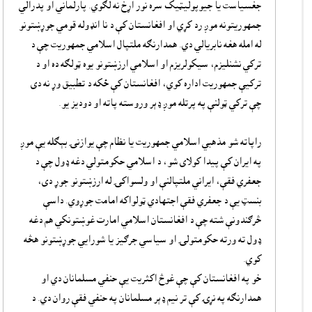
جغسياست يا جيوپوليټيک سره نور اړخ نه لګوي. پارلماني او پدرالي
جمهوريتونه موږ رد کړي او افغانستان کې د نا انډوله قومي جوړښتونو
له امله هغه نابريالي دي. همدارنګه ملتپال اسلامي جمهوريت چې د
ترکي نشنليزم، سيکولريزم او اسلامي ارزښتونو يوه ټولګه ده او د
ترکيې جمهوريت اداره کوي، افغانستان کې ځکه د تطبيق وړ نه دى
چې ترکي ټولنې په پرتله موږ ډېر وروسته پاته او دوديز يو.
راپاته شو مذهبي اسلامي جمهوريت يا نظام چې يوازنۍ بېګله يې موږ
په ايران کې پيدا کولاى شو، د اسلامي حکومتولي دغه ډول چې د
جعفري فقې، ايراني ملتپالنې او ولسواکۍ له ارزښتونو جوړ دى،
بنسټ يې د جعفري فقې اجتهادي ټولواکه امامت جوړوي. داسې
څرګندونې شته چې د افغانستان اسلامي امارت غوښتونکي هم دغه
ډول ته ورته حکومتولۍ او سياسي جرګيز يا شورايي جوړښتونو هڅه
کوي.
خو په افغانستان کې چې غوڅ اکثريت يې حنفي مسلمانان دي او
همدارنګه په نړۍ کې تر نيم ډېر مسلمانان په حنفي فقې روان دي. د