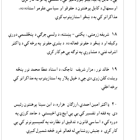
اوسمهال د کابل پوهنتون د حقوقو او سیاسي علومو استاده ده،‌
مذاکراتو کې به د ښځو استازیتوب کوي.‌
۱۸- شریفه زرمتۍ ( پکتی – پښتنه) د ولسي جرګې د پنځلسمې دورې
وکیله او د ښځو د حقونو فعاله ده. د بشري حقونو په برخه کې د ډاکټر
اشرف غني د مشاورې په توګه یې هم کار کړی.
۱۹- خالد نور ( مزار شریف - تاجک)‌ د استاد عطا محمد نور پنځه
ویشت کلن زوی دی چې د خپل پلار په استازیتوب په مذاکراتو کې
برخه اخلي.
۲۰- ډاکټر امین احمدي (ارزګان- هزاره) د ابن سینا پوهنتون رئیس
دی. په فقه او تفسیر کې یې پي ایچ ډي اخیستې. د حامد کرزي په
دوره کې د اساسي‌ قانون د تدقیق او نظارت په کمیسیونونو کې یې
کار کړی. د جنبش روشنایي‌ له فعالو غړو څخه شمېرل کېږي.