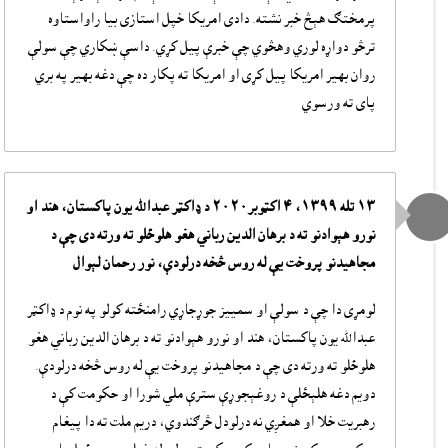
پرمختګ هېڅ خبر نشته. دادى امريکا خپل استازى بيا راواستاوه
ترڅو دواړه لوري وهڅوي چې خبرې پيل کړي. داسې ښکاري چې سولې
روان بهير امریکا پيل کړی او امريکا ته پکار ده چې دغه بهير په بري
پای ته ورسوي
١٣ تله ١٣٩٩، ٤ اکټوبر٢٠٢٠ د ډاکټر عبدالله يون پاکستان، هند او
نورو هېوادنو ته د برهان الدين رباني هغو هلوځلو ته ورته دى چې د
مجاهيدنو پروخت يې له روس څخه درلودې، نور رحمان لېوال
لومړى دا چې د سولې او سمييز جوړجاړي رامنځته کولو په نوم د ډاکټر
عبدالله يون پاکستان، هند او نورو هېوادنو ته د برهان الدين رباني هغو
هلوځلو ته ورته دى چې د مجاهيدنو پروخت يې له روس څخه درلودې.
دويم دغه هلېځلې د روغېجوړې سترې ملي شورا او حکومت کې د
رهبريت خلا او همغږي نه درلودل څرګندوي، دريم ملت ته دا پيغام