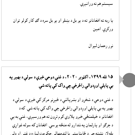
سيستم هم نه ورانېږي.
يا ربه ته افغانانو ته د يو بل د بښلو او يو بل سره د ګډ کار کولو توان
ورکړې. امين
نور رحمان لېوال
١٥ تله ١٣٩٩، اکټوبر ٢٠٢٠، د غني دوحې خبرې د سولې د بهير په
بې پايلې اوږدوالي راڅرخي چې واک کې پاته شي
د غني دوحې د شخړو او بشرپالنې د څيړنو مرکز کې خبرې د سولې د
بهير په بې پايلې اوږدوالي راڅرخي چې واک کې پاته شي. که د
افغانانو د خپلمنځي خبرو پلاوي کوم تړون ته هم ورسېږي، غني به يې
د جرګو او پارلمان په نندارو له منځه يوسي. افغانان که سوله غواړي
بله لار نشته چې د ځايناستي يا لنډمهالي حکومت لپاره د غني او ډلې