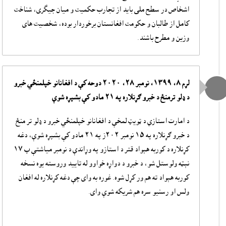
اشخاص در سطح ملی باید از تجارب حکمیت و میان جیگری، شناخت
کامل از طالبان و حکومت افغانستان برخوردار بوده، شخصیت های
وزین و مطرح باشند.
لړم ٨، ١٣٩٩، نومبر ٢٨، ٢٠٢٠ دوحه کې د افغانانو خپلمنځي خبرو
د ډلو ترمنځ د خبرو ګړنلاره په ٢١ مادو کې بشپړه شوې
د امارت استازي د ټويټ لمخې د افغانانو خپلمنځي خبرو د ډلو تر منځ
د خبرو ګړنلاره په ١٥ نومبر ٢٠٢ز په ٢١ مادو کې بشپړه شوې، دغه
کړنلاره د کوربه هېواد قتر د استازو په وړاندې د نومبر مياشتې پ ١٧
نېټه ولوستل شو، د خبرو د دواړه خواوو له تاييد وروسته يوه نسخه
کوربه هېواد ته هم ور کړل شوه. غوره به واى چې دغه کړنلاره له افغان
ولس او رسنيو سره هم شريکه شوې واى.