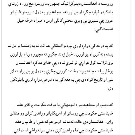
وروسته د افغانستان ديموکراتيک جمهوريت ورسره مخ وو، د ژوندي
پاتکېدو لپاره جګړه او بل لور ته د مجاهدينو په ډول د بريمنو طالپانو
غرور چې لسيزې يې ډېرې سختې ګاللي اوس د هېواد هرڅه خپل
غنيمت ګڼي!
که په دوحه کې دواړه لوري لېږديز/انتقالي عدالت ته په ژمنتيا يو بل ته
بښنه ونه کړي او يو لورى د خپل ژوند جګړې ته مجبور وي او بل لورى
برى ترلاسه کول غواړي. نو ليري نه ده چې خداى مه کړه افغانستان
يوځل بيا د مجاهدينو د وخت د کورنۍ جګړې په ډول يو بل پړاو ته لاړ
شي او تاريخ ګواه دى چې په هغه کې به د دوحې دواړه لوري بايلونکي
وي.
که نجيب او مجاهيدينو د لنډمهالي يا موقت حکومت پرځاى هغه
ځايناستى حکومت چې روسانو او امريکايانو وړانديز کړاى وو منلاى
واى، افغانستان دې حالت ته نه ته. اوس هم که غني او طالپان هغه
ځايناستى حکومت چې ما وړانديز کړى ومني سوله راځي او دولتي