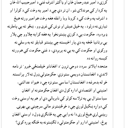
کرزى د امير عبدرحمان خان او ډاکټر اشرف غني د اميرحبيب الله خان
په کردار کې موندلاى شو، ان تر دې چې د امير په وخت کې د کولرا او
د اشرف په وخت کې د کرونا وبا راغله هغه وخت هم امير ورته هېڅ
تيارى نه درلود، په خپل عيش او نوش کې غرق وو، ښځو ته يې پاملرنه
ډېره وه، حکومت يې د کوزې پښتونخوا په هغه کرايه چلاوو چې پلار
يې برتانيا څخه په دې پار اخيسته چې پښتنو قبايلو ته به وسلې نه
ورکوي او حکومت کې به يې نه پرېږدي، د غني حکومت کې هم ورته
کيسه روانه ده.
متحده ايالاتو سره د دوحې تړون "د افغانانو خپلمنځي خبرو" تر نامه
لاندې د افغانستان دويمې ستونزې: حکومتولي ډول ته لار پرانسته.
خو له بدمرغه د افغانستان اساسي ستونزه چې د هېواد عدالتي،
امنيتي او اقتصادي اداره کول دي افغان حکومتونه او افغان
سياستوال يې په ترلاسه کولو کې نابريالي دي او هم په اوسني وخت
کې دواړه ښکېل لوري چې د خوځښتونو مالي سرچينې يې بهرنۍ
ريښې لري هېڅ لورى دا نه وايي چې په ځانګړي ډول د اوسني افغان
پوڅ، امنيتي ادارو او حکومتولي د لګښتونه به څنګه پوره کوي؟