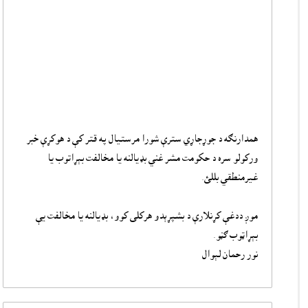
همدارنګه د جوړجاړي سترې شورا مرستيال په قتر کې د هوکړې خبر
ورکولو سره د حکومت مشر غني بډيالنه يا مخالفت بېړاتوب يا
غيرمنطقي بللئ.
موږ ددغې کړنلارې د بشپړېدو هرکلى کوو، بډيالنه يا مخالفت يې
بېړاټوب ګڼو.
نور رحمان لېوال