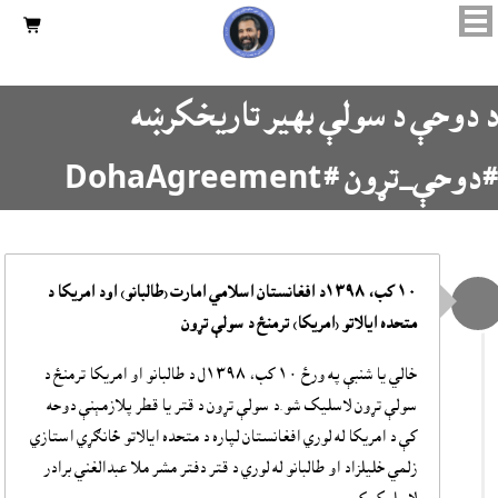

د دوحې د سولې بهير تاريخکرښه
#دوحې_تړون #DohaAgreement
۱۰ کب، ۱۳۹۸د افغانستان اسلامي امارت (طالبانو) اود امريکا د
متحده ايالاتو (امريکا) ترمنځ د سولې تړون
خالي يا شنبې په ورځ ۱۰ کب، ۱۳۹۸ل د طالبانو او امريکا ترمنځ د
سولې تړون لاسليک شو.د سولې تړون د قتر يا قطر پلازمېنې دوحه
کې د امريکا له لوري افغانستان لپاره د متحده ايالاتو ځانګړي استازي
زلمي خليلزاد او طالبانو له لوري د قتر دفتر مشر ملا عبدالغني برادر