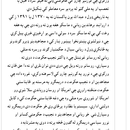
ورکوي چې کورنيو چارو کې حکومتي ډلې له خپلو سره د ځيل يا
تعصب او په ملي ګټو له پرديو سره معاملو کې ښکيل دي.
په تاريخي ډول د عبدالله يون پاکستان ته په ١٣٧٠ ل يا ١٣٩١ ز کې
د ارواښد برهاندين رباني د ماسکو هغه يون ته ورته دى چې په هغه
وخت کې يې له ماسکو سره د سولې داسې يو اړخيزې خبرې پيل کړي
چې د نيولشوې پښتونخوا پېښور ښار کې د مجاهيدينو ډيرو ګوندونو
په ځانکړي ډول د رباني سيال د حکمتيار ګوند ورسره نه منلې.
رباني له روسانو غوښتل چې د ډاکټر نجيب حکومت د دوى ته
وسپاري، روسانو ورته ويل چې دوى ددې توان نلري او نه دا حق ځان ته
ورکوي چې د نورو په کورنيو چارو کې لاسوهنه وکړي، غوره داده چې
مجاهدين او د نجيب حکومت د دريمګړو په مرسته يو ځايناستې
حکومت منځته راوړي چې امريکا او روسان ورباندې سلا شوي وو.
امريکا او شوروي سره منلې وه چې دغه ځايناستې حکومت کې د کابل
دولتي ادارې، سيستم يا نظام د پرځاى وى خو حکومت دى دريمګړو ته
وسپارل شي. خو رباني او مجاهدينو د نجيب د حکومتي کسانو او
نورو سياسي دريمګړو له ګډون څخه پرته د دوى په مشرتابه د