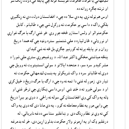
لنډمهالي يا موقت حکومت غوښتنه کوله چې پايله کې دولت ړنګ شو
او ترننه جګړه روانه ده.
اوس هم ټوله نړۍ په دې سلا ده چې د افغانستان دولت دې نه ړنګېږي
بلکې واک د داسې يو حکومت ته ورکړل شي چې د طالبانو، کابل
حکومتوالو او ولس استازو څخه جوړ وي. خو غني ارګ يا مرګ غواړي
او نور ډلې د ځان لپاره د ملي شتمنيو ستره ونډه چې که همدا دريځ
روان و نو پايله پرته له کورنيو جګړې بل څه نه شي کېداى.
پنځه مياشتې مخکې ډاکټر عبدالله، د روغېجوړې سترې ملي شورا د
مشر کيدو سره سم، د متحده ايالاتو د سولې انستيتويت ته وويل چې
دوى له طالبانو سره د واک شريکولو په بنسټ لڼدمهالې حکومت ته
تيار دي. زموږ له غني دا تمه نه وه چې د ارګ يا مرګ دريځ د خپل کړي
او د سولې خبرو ته د خنډ شي. اوس داسې ښکاري چې ترڅو غني او
ډله په واک کې وي افغانستان کې سوله نه راځي. د دوى يو بېړا دريځ
چې وايي موږ په نظام معامله نه کوو، په دې مانا دى که دوى په واک
کې نه وي نو نظام ړنګ دى. و ښاغليو ستاسې ددغه نابريالي، له
درغليو ډک او په اړمونو ولاړ حکومت بدلون اړين دى، خو له بدمرغه