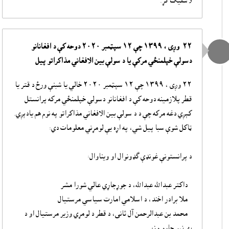
لاسليک کړ.
٢٢ وږى ، ١٣٩٩ چې ١٢ سپټمبر ٢٠٢٠ دوحه کې د افغانانو
دسولې خپلمنځي مرکې يا د سولې بين الافغاني مذاکراتو پيل
٢٢ وږى ، ١٣٩٩ چې ١٢ سپټمبر ٢٠٢٠ خالي يا شبنې ورځ د قتر يا
قطر پلازمينه دوحه کې د افغانانو دسولې خپلمنځي مرکه پرانستل
کېږي دغه مرکه چې د د سولې بين الافغاني مذاکراتو په نوم هم يادېږي.
ټاکل شوې سبا پيل شي، په اړه يې لومړني معلومات دي:
د پرانستونې غونډې گډونوال او ويناوال:
- داکتر عبدالله عبدالله، د جوړجاړي عالي شورا مشر
- ملا برادر اخند، د اسلامي امارت سياسي مرستيال
- محمد بن عبدالرحمن آل ثانی، د قطر د لومړي وزير مرستيال او د
بهرنيو چارو وزير