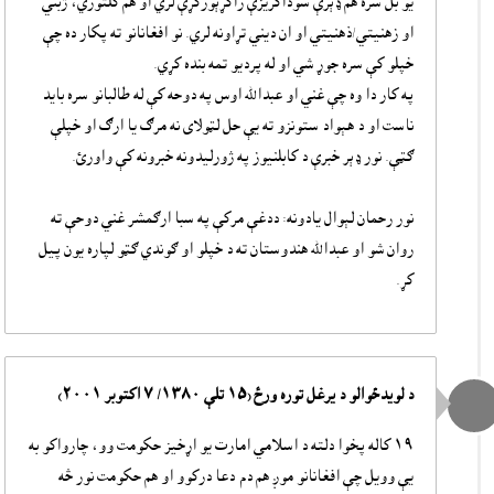
يو بل سره هم ډېرې سوداګريزې راکړېورکړې لري او هم کلتوري، ژبني
او زهنيتي/ذهنيتي او ان ديني تړاونه لري. نو افغانانو ته پکار ده چې
خپلو کې سره جوړ شي او له پرديو تمه بنده کړي.
په کار دا وه چې غني او عبدالله اوس په دوحه کې له طالبانو سره بايد
ناست او د هېواد ستونزو ته يې حل لټولاى نه مرګ يا ارګ او خپلې
ګټې. نور ډېر خبرې د کابلنيوز په ژورليدونه خبرونه کې واورئ.
نور رحمان لېوال يادونه: ددغې مرکې په سبا ارګمشر غني دوحې ته
روان شو او عبدالله هندوستان ته د خپلو او ګوندي ګټو لپاره يون پيل
کړ.
د لويدځوالو د يرغل توره ورځ (١٥ تلې ١٣٨٠/ ٧ اکتوبر ٢٠٠١)
١٩ کاله پخوا دلته د اسلامي امارت يو اړخيز حکومت وو، چارواکو به
يې وويل چې افغانانو موږ هم دم-دعا درکوو او هم حکومت نور څه