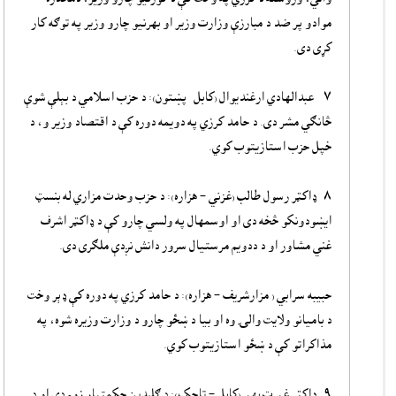
موادو پر ضد د مبارزې وزارت وزیر او بهرنیو چارو وزیر په توګه کار
کړی دی.
۷ - عبدالهادي ارغندیوال (کابل- پښتون): د حزب اسلامي د بېلې شوې
څانګي مشر دی. د حامد کرزي‌ په دویمه دوره کې د اقتصاد وزیر و، د
خپل حزب استازیتوب کوي.
۸- ډاکټر رسول طالب (غزني – هزاره): د حزب وحدت مزاري له بنسټ
ایښودونکو څخه دی او اوسمهال په ولسي چارو کې د ډاکټر اشرف
غني مشاور او د ددویم مرستیال سرور دانش نږدې ملګری دی.‌
‌حبیبه سرابي ( مزارشریف – هزاره):‌ د حامد کرزي په دوره کې ډېر وخت
د بامیانو ولایت والۍ وه او بیا د ښځو چارو د وزارت وزیره شوه، په
مذاکراتو کې د ښځو استازیتوب کوي.‌
۹- ډاکټر غیرت بهیر(‌کابل – تاجک): د ګلبدین حکمتیار زوم دی او د