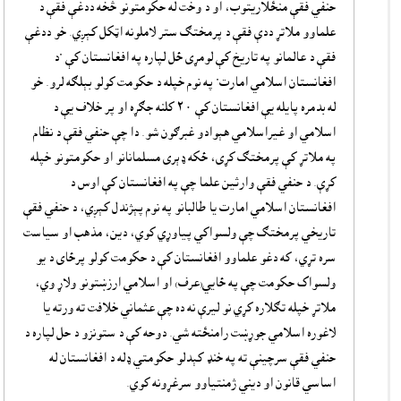
حنفي فقې منځلاريتوب، او د وخت له حکومتونو څخه ددغې فقې د
علماوو ملاتړ ددې فقې د پرمختګ ستر لاملونه اټکل کېږي. خو ددغې
فقې د عالمانو په تاريخ کې لومړى ځل لپاره په افغانستان کې "د
افغانستان اسلامي امارت" په نوم خپله د حکومت کولو بېلګه لرو. خو
له بدمره پايله يې افغانستان کې ٢٠ کلنه جګړه او پر خلاف يې د
اسلامي او غيراسلامي هېوادو غبرګون شو. دا چې حنفي فقې د نظام
په ملاتړ کې پرمختګ کړى، ځکه ډېرى مسلمانانو او حکومتونو خپله
کړې. د حنفي فقې وارثين علما چې په افغانستان کې اوس د
افغانستان اسلامي امارت يا طالبانو په نوم پېژندل کېږي، د حنفي فقې
تاريخي پرمختګ چې ولسواکي پياوړي کوي، دين، مذهب او سياست
سره تړي، که دغو علماوو افغانستان کې د حکومت کولو پرځاى د يو
ولسواک حکومت چې په ځايي(عرف) او اسلامي ارزښتونو ولاړ وي،
ملاتړ خپله تګلاره کړي نو ليرې نه ده چې عثماني خلافت ته ورته يا
لاغوره اسلامي جوړښت رامنځته شي. دوحه کې د ستونزو د حل لپاره د
حنفي فقې سرچينې ته په خنډ کېدلو حکومتي ډله د افغانستان له
اساسي قانون او ديني ژمنتياوو سرغړونه کوي.