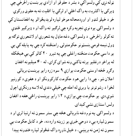
ټوله نړۍ کې ولسواکي د بشر د حقوقو او ازادي پر بنسټ راڅرخي چې
ډيرکى يا اکثريت به واک اخلي او لږکي يا اقليت ته به حقوق ورکوي.
خو د خپلو لنډو او اوږدمحاله موخو لپاره لوېديځوالو په افغانستان کې
د ولسواکۍ يوه نوې تجربه وکړه چې لږګيو ته واک او د ډيرکيو څنډې
ته کولو راڅرخي. د ولسواکۍ دغه ماډل په شعوري او لاشعوري توګه يو
ډول نيمه قومي بنسټونو حکومتولۍ رامنځته کړه چې په پايله کې يې
يو داسې حکومت منځته راغلى چې په تېرو ٢٠ کالو کې يې هېڅکله
له پراخو درغليو پرته ټاکنې ونه شواى کړاى، له ٤٠ ميليونه افغان
وګړو څخه اوسنى حکومت يوازې ٩ سوه زره رايو پربنسټ بريالى
اعلان شو، چې دا رايې هم د حکومت کارکوونکو او د هغوى د کورنيو
لخوا د رشوتونو يا ويرې له امله چې خپلې دندې له لاسه ورنکړي اچول
شوې دي. يو حکومت چې يوازې د ٢٪ رايو پربنسټ راځي هغه د افغان
ولس استازى نشي کېداى.
د ولسواکۍ په نوم دغه نابريالۍ هڅه چې ستر سمون ته اړتيا لري او د
سمون لپاره يې د دوحې خبرې يو زرينه واره ده، خو د کابل حکومت يې
سمون ته ژمن نه برېښي، د خپل ناوړه واک غځولو لپاره خنډونه پيدا