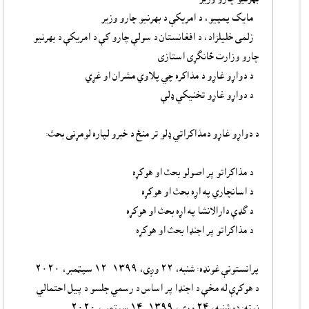
- مایک پمپيو، د امريکې د بهرنيو چارو وزير
- زلمی خلیلزاد، د افغانستان د سولې چارو کې د امريکې د بهرنيو
چارو وزارت ځانگړى استازى
- د دواړو غاړو د مذاکره چي پلاوي مشران او غړي
- د دواړو غاړو تخنيکي ډلې
د دواړو غاړو دمذاکراتي ډلو تر منځ د خبرو لپاره لومړنى بحث:
- د مذاکراتو پر اصولو بحث او هوکړه
- د اسانچاري په اړه بحث او هوکړه
- د گډې دارالانشا په اړه بحث او هوکړه
- د مذاکراتو پر اجنډا بحث او هوکړه
پرانستونې غونډه: شنبه، ٢٢ وږى، ١٣٩٩- ۱۲ سپټمبر، ۲۰۲۰
د هوکړې له مخې د اجنډا پر اساس د رسمي جلسو د پيل احتمالي
نېټه: دوشنبه، ٢٤ وږى، ١٣٩٩- ۱۴ سپټمبر، ۲۰۲۰