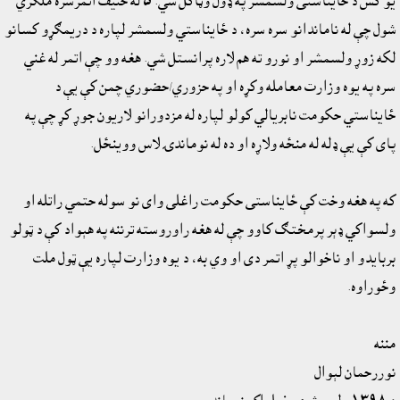
يو کس د ځايناستى ولسمشر په ډول وټاکل شي. ٥ له حنيف اتمرسره ملګري
شول چې له ناماندانو سره سره، د ځايناستي ولسمشر لپاره د دريمګړو کسانو
لکه زوړ ولسمشر او نورو ته هم لاره پرانستل شي. هغه وو چې اتمر له غني
سره په يوه وزارت معامله وکړه او په حزوري/حضوري چمن کې يې د
ځايناستي حکومت نابريالي کولو لپاره له مزدورانو لاريون جوړ کړ چې په
پاى کې يې ډله له منځه ولاړه او ده له نوماندۍ لاس ووينځل.
که په هغه وخت کې ځايناستى حکومت راغلى واى نو سوله حتمي راتله او
ولسواکي ډېر پرمختګ کاوو چې له هغه راوروسته ترننه په هېواد کې د ټولو
بربايدو او ناخوالو پړ اتمر دى او وي به، د يوه وزارت لپاره يې ټول ملت
وځوراوه.
مننه
نوررحمان لېوال