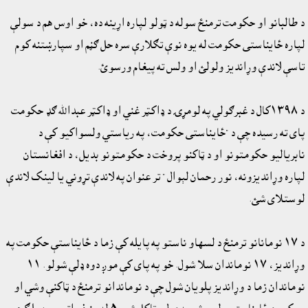
د طالبانو او حکومت ترمنځ سوله د ټولو لپاره اړينه ده، خو اوس هم د سولې
لپاره ځايناستى حکومت له يوه نوې تګلارې سره حل ګڼم او سپارښتنه کوم
تاسې لاندې وړانديز ولولئ او ولس ته پيغام ورسوئ.
د ١٣٩٨کال د غبرګولي په لومړۍ د ډاکټر غني او ډاکټر عبدالله ګډ حکومت
پاى ته رسيده چې د "ځايناستى حکومت، په رياستي ولسواکيو کې د
نابرياليو حکومتونو او د ټاکنو پروخت د حکومتونو بديل، د افغانستان
لپاره وړانديزونه، نور رحمان لېوال " تر عنوان په لاندې تړوني يا لينک لاندې
لوستلاى شئ.
د ١٧ نومانانو ترمنځ د لسهاو ناستو په پايله کې زما د ځايناستې حکومت په
وړانديز، ١٧ نوماندان سلا شول. خو په پاى کې موږ دوه ډلې شولو. ١١
نوماندان زما د وړانديز پلويان شول چې د نوماندانو ترمنځ د ټاکنې وشي او