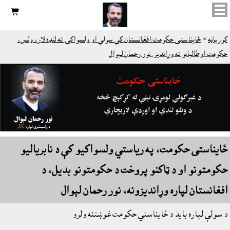

کورپاڼه
>
ځايناستى حکومت:افغانستان کې سولې او ولسواکۍ ته لنډه لار، ولس،
حکومت اوطالبانو ته وړانديز. نور رحمان لېوال
ځايناستى حکومت، په رياستي ولسواکيو کې د نابرياليو
حکومتونو او د ټاکنو پروخت د حکومتونو بديل، د
افغانستان لپاره وړانديزونه، نور رحمان لېوال
د سولې لپاره بايد د ځايناستي حکومت غوښتنه ولرو