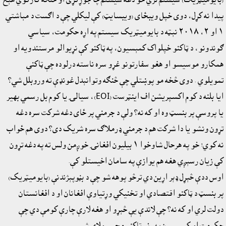
پيدا نه کړل، دوى خپل ويبځاى (ويبسايټ) کې ليکلي چې د اګست د مېاشتي
١ او ٢، ٢٠١٨ نېټه د بايوميټريک سيستم په اړه حکومت، سياسي
ګوندونو، د ټاکنو خپلواک کمېسيون، په ټاکنو کې نړيوالو مرستندويه او
همکارو موسيسو او هغو سفارتونو غړو سره ناسته درلوده چې ټاکنې
تمويلوي . دوى څخه مو پوښتلي چې څنګه وتوانېدل غونډې ته وروبلل شي؟
ايا بلنه د کوم اکسپريشن اف اينټرست (EOI)، سيالۍ يا کوم بل رسمي بهير
يا پروسې پر بنسټ وه او که نه؟ ولې د جرمني پر ځاى دغه شرکت سره دغه
تړون ونشو يا دا شرکت هم د جرمني ډرملاګ سره شريک دى؟ دوى هم ځواب
نه کوي! خو په هرحال شاوخوا ١ بيليون افغانۍ خوږمن ولس ته په دغه تړون
کې زيان رسېږي هغه هم يوازې په سامان اخيستلو کې.
اوس ددې څېړل ډېر اړين دي ترڅو پوهه شو چې د بڼوپېژندنې (بايوميټريک)
پر بنسټ د ټاکنو اقتصادي او تخنيکي وړتياوې افغانان او د افغانستان
دولت لري او که نه؟ چې لاندې يې څېړو او هغه لارې چارې کومې دي چې
حکومت او کمېسيون په رڼو ټاکنو مجبورولاى شي.