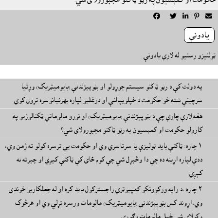





يادونې
ټولنيزو رسنيو له لارې يادونې
په دولت کې د رڼو ټاکنو سيستم جوړولو او بڼوپېژندنې (بايوميټريک) وړتيا
سرچينې شته خو حکومت د خپلويپالنې او درغليو لپاره بهرنيانوسره تړون کوي.
هغه لارې چارې چې د بڼوپېژندنې (بايوميټريک) او نورو مالوماتي ټکنالوژيو په
کارولو حکومت او کمېسيون په رڼو ټاکنو مجبورولاى شي؟
١ چاره: ټاکنې بايد ټوليزې يا سرتاسري وي او حکومت يې ترسره کولو ته ژمن وي،
ددې لپاره اړينه ده چې دا وڅېړل شي چې کوم ځاى کې ټاکنې کېږي او چېرته نه
کېږي.
٢ چاره :د رايه ورکوونکو کمپيوټري راجسترکول بايد کره او له جعلکاريو خوندي
وي،اړوند کس بڼوپېژندنې (بايوميټريک) مالومات ورسره تړلي وي او هرڅوک
وکولاى شي خپل مالومات وګوري