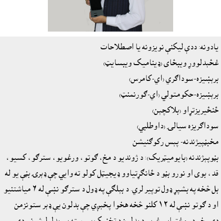
يادونه: ددې ليکنې نويزونه يا اصطلاحات
غځېدلووړ ويبځاى (ډيناميک ويبسايټ)
برېښيزه-سوداګري (اي-کامرس)
برېښيزه-حکومتولي (اي-ګورنمنټ)
ځنځيريزتړاو (بلاکچېن)
سوداګريزه سيالۍ (داوطلبي)
مخبڼپيژندنه- پېس رکوګنيشن
بڼوپېژندنه (بايوميټريک): د ژونديو د مخ، ګوتو، ورغويو، سترګو، کسيو،
قد، بوى او نورو بڼو د ځانګړتياوو ډيجيټل کولو ته وايي چې ډېرۍ بڼې يو له
بل څخه په بشپړ ډول توپير لري. د بېلګې په ډول د سترګو نښې له ٦ مياشتنيو
او د ګوتو نښې له ١٢ کلنو څخه هخوا پخېږي چې بدلون يې ډېر ستونزمن
دى، خو د روغتيايي غړيو د بدلون د تخنيک پمرسته يې بدلول شوني دي.