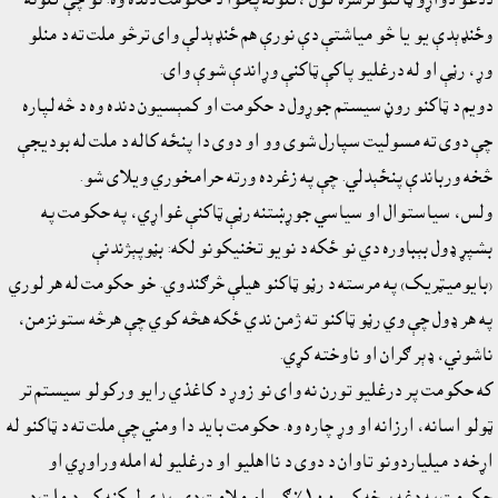
وځنډېدې يو يا څو مياشتې دې نورې هم ځنډېدلې واى ترڅو ملت ته د منلو
وړ، رڼې او له درغليو پاکې ټاکنې وړاندې شوې واى.
دويم د ټاکنو روڼ سيستم جوړول د حکومت او کمېسيون دنده وه د څه لپاره
چې دوی ته مسوليت سپارل شوى وو او دوى دا پنځه کاله د ملت له بوديجې
څخه ورباندې پنځېدلي. چې په زغرده ورته حرامخوري ويلاى شو.
ولس، سياستوال او سياسي جوړښتنه رڼې ټاکنې غواړي، په حکومت په
بشپړ ډول بېباوره دي نو ځکه د نويو تخنيکونو لکه: بڼوپېژندنې
(بايوميټريک) په مرسته د رڼو ټاکنو هيلې څرګندوي. خو حکومت له هر لوري
په هر ډول چې وي رڼو ټاکنو ته ژمن ندي ځکه هڅه کوي چې هرڅه ستونزمن،
ناشوني، ډېر ګران او ناوخته کړي.
که حکومت پر درغليو تورن نه واى نو زوړ د کاغذي رايو ورکولو سيستم تر
ټولو اسانه، ارزانه او وړ چاره وه. حکومت بايد دا ومني چې ملت ته د ټاکنو له
اړخه د ميلياردونو تاوان د دوى د نااهليو او درغليو له امله وراوړي او
حکومت په دغه برخه کې ١٠٠٪ ګرم او ملامت دي. پدې ليکنه کې د ملت د