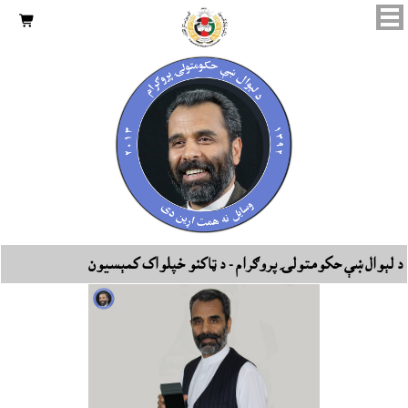

د لېوال ښې حکومتولۍ پروګرام - د ټاکنو خپلواک کمېسيون