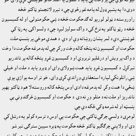
دوى دا په بشپړ ډول له پامه غورځوي چې د تېرو لانجمنو ټاکنو څخه
راوروسته د ټولو لوريو له ګدحکومت څخه د ښې حکومتولۍ او له کمېسيون
څخه د رڼو ټاکنو په ترڅ کې د واک سوليز لېږد چې د ولسواکۍ په رڼا کې
غوښتنې دي د لمر پشان روښانه وې او دي. د همدې موخې پر بنسټ ملت
حکومت او کمېسيون ته پنځه کاله وخت ورکړ چې له بدمرغه حکومت دا وخت
د واک پر وېش او درغليو ترېروي او د کمېسيون غړو پنځه کاله پر ناندريو
تېرکړل. د کمېسيون غړو بايد همت ښوولاى واى او ډېرو بايد د ملت او خپلې
ښې راتلونکې لپاره استعفاوې وړاندې کړى واى، خو تر اوسه يوازې يوې
ښځې دا همت وکړ. له بدمرغه دادى اوس پنځه کاله وروسته لا هم د ټاکنو بهير
ناندريز او ملت ته د منلو وړ نه دى. د حکومت او کمېسيون څرګندونې بې
بنسټه او له شرمه ډکې ځکه دي چې:
لومړى د ولسي جرګې ټاکنې چې حکومت يې اوس د ترسره کولو په درشل کې
دى او ولايتي جرګګيو ټاکنو څخه حکومت په ډېره سپين سترګۍ تېر شو.
ددغو دواړو ټاکنو ترسره کول ،کلونه پخوا د حکومت دنده وه. نو چې کلونه