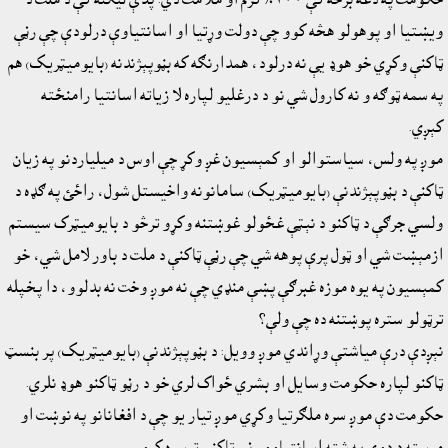
ويښتيا او پوهولو هڅه کوو چې دولت وړتيا او اسانتياوې درلودې چې رڼې
ټاکنې وکړي خو هوډ يې نه درلود، همدارنګه که بڼوپېژندنه (بايوميټريک) هم
په سمه ټوګه و نه کارول شي نو د درغليو لپاره لا زياته اسانتيا رامنځته
کېږي.
موږ په ولس، سياستوالو او کمېسيون غږ وکړ چې اوس د ميلياردنو په زيان
ټاکنې د بڼوپېژندنې (بايوميټريک) سامانونه واخيستل شول، راځئ په ګډه د
ولسي جرګې د ټاکنو د نېټې غځولو غوښتنه وکړو ترڅو د بايوميټرک سيستم
ازمېښت شي او ټول پرې پوهه شي چې رڼې ټاکنې د ملت د باور لامل شي، خو
کمېسيون په يوه موزه غبرګې پښې منډي چې نه موږ وخت نه بدلوو، دا پخپله
ترټولو ستره پوښتنه ده چې ولې؟
نېږدې درې مياشتې وړاندي موږ وويل: د بڼوپېژندنې (بايوميټريک) پر بنسټ
ټاکنو لپاره حکومت وسايل او بشري ځواک لري خو د رڼو ټاکنو هوډ نلري.
حکومت دې موږ سره ملګرتيا وکړي موږ تيار يو چې د افغانانو په نوښت او
مرسته د دوى په شته اسانتياوو رڼې ټاکنې ترسره کړو.