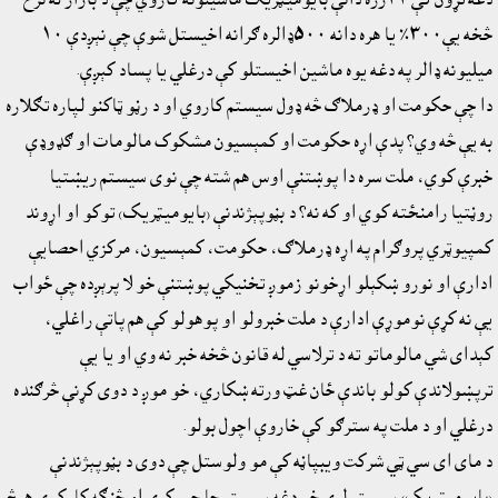
څخه يې٣٠٠٪ يا هره دانه ٥٠٠ډالره ګرانه اخيستل شوې چې نېږدې ١٠
ميليونه ډالر په دغه يوه ماشين اخيستلو کې درغلي يا پساد کېږې.
دا چې حکومت او ډرملاګ څه ډول سيستم کاروي او د رڼو ټاکنو لپاره تګلاره
به يې څه وي؟ پدې اړه حکومت او کمېسيون مشکوک مالومات او ګډوډې
خبرې کوي، ملت سره دا پوښتنې اوس هم شته چې نوى سيستم ريښتيا
روڼتيا رامنځته کوي او که نه؟ د بڼوپېژندنې (بايوميټريک) توکو او اړوند
کمپيوټري پروګرام په اړه ډرملاګ، حکومت، کمېسيون، مرکزي احصايې
ادارې او نورو ښکېلو اړخونو زموږ تخنيکي پوښتنې خو لا پرېږده چې ځواب
يې نه کړې نوموړې ادارې د ملت خبرولو او پوهولو کې هم پاتې راغلي،
کېداى شي مالوماتو ته د ترلاسي له قانون څخه خبر نه وي او يا يې
ترپښولاندې کولو باندې ځان غټ ورته ښکاري، خو موږ د دوى کړنې څرګنده
درغلي او د ملت په سترګو کې خاروې اچول بولو.
د ماى اى سي ټي شرکت ويبپاڼه کې مو ولوستل چې دوى د بڼوپېژندنې
(بايوميټريک) سيستم لري خو دغه سيستم چا جوړکړى او څنګه کارکوي هېڅ