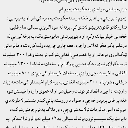
درې مياشتې وړاندې په حکومت زموږ غږ
زموږ د پورتني وړانديز څخه ورسته حکومت په وېره کې شو او په بيړه يې د
تداروکاتو قانون ترپښو لاندې کړ، پرته له سوداګريزې سيالۍ (داوطلبۍ)
څخه يې خپلويپالنه وکړه او د بڼوپېژندنې (بايوميټريک) په برخه کې يې له
درغليو ډکو هڅو ته لاس واچوه، هغه چارې چې په دولت کې دننه د مالوماتي
ټيکنالوژۍ پوهانو او يا خصوصي افغاني شرکتونو په شاوخوا ٣٠٠ ميليونه
ترسره کولاى شوې، حکومت يې پروګرام او سامان په شاخوا ١٣٠٠ ميليونه
افغانۍ واخيست، چې يوازې په سامان اخيستلو کې نېږدې ٨٠٠ ميليونه
درغلۍ وشوې او ٢٠٠ ميليونه افغانۍ په پروګرام اخيستلو کې ملت ته زيان
واوښت .دا چې د افغانانو نوښت وځپل شو او له هغوى واره واخيستل شوه
هغه پر ځاى پرېږدو څه چې د هېواد د وروسته پاتې کيدو بنسټيز لاملونه دي.
موږ ته داسې مالومات ترلاسه شوي چې د ډرملاګ په نوم جرمني شرکت د
بايومټريک سيستم تړون پرته له سيالۍ په ١٦ ميليونه ډالرو ترلاسه کړ. په
دغه تړون کې ٢٢زره دانې بايوميټريک ماشينونه کاروي چې د بازار له نرخ