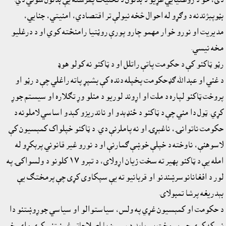
بڼوپېژندنه د وګړو له احوال څخه نيولې تر اقتصادي، امنيتي، جنايي،
مديريت او نورو خوار مهمو چارو پورې روڼتيا رامنځته کوي او د درغليو
مخه نيسي.
رڼو ټاکنو کې د حکومت پاتې راتلل او د ټاکنو نه کولو هوډ
د غني او عبدالله ګډحکومت پخپله دنده کې بشپړ پاته راغلي چې د رڼو او
پروخت ټاکنو لپاره د ملت او اړوند لوريو د منلو وړ تګلاره او سيستم جوړ
کړي. ټول دا مني چې د ټاکنو د ځنډېدو او ناندريزو کېدو اساسي لاملونه د
حکومت ناتوانۍ، ناغېړۍ او نه پاملرنې دي. د ټاکنو خپلواک کمېسيون کې
لاسوهنې، ناوخته د خپلې خوښې ګمارنې او د نورو غير قانوني پرېکړو له
امله يې د ټاکنو بهير ته سخت زيان اړولاى، د تېرو ١٧ کلونو د ولسواکۍ په
لور د افغانانوسرښندنو او قربانيو ته يې سپکاوى کړى چې پرمختګ يې
بېدريغه پرشا تمبولاى.
د حکومت او کمېسيون غړي په ولس، سياستوالو او سياسي جوړوښتنو دا
نيوکه کوي چې پر وخت يې بايد د سمون يا اصلاحاتو غوښتنې کړې واى. خو