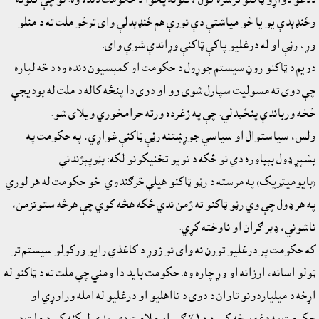
وځنډېدې يو يا څو مياشتې دې نورې هم ځنډېدلې واى ترڅو ملت ته د منلو
وړ، رڼې او له درغليو پاکې ټاکنې وړاندې شوې واى.
دويم د ټاکنو روڼ سيستم جوړول د حکومت او کمېسيون دنده وه د څه لپاره
چې دوی ته مسوليت سپارل شوى وو او دوى دا پنځه کاله د ملت له بوديجې
څخه ورباندې پنځېدلي. چې په زغرده ورته حرامخوري ويلاى شو.
ولس، سياستوال او سياسي جوړښتنه رڼې ټاکنې غواړي، په حکومت په
بشپړ ډول بېباوره دي نو ځکه د نويو تخنيکونو لکه: بڼوپېژندنې
(بايوميټريک) په مرسته د رڼو ټاکنو هيلې څرګندوي. خو حکومت له هر لوري
په هر ډول چې وي رڼو ټاکنو ته ژمن ندي ځکه هڅه کوي چې هرڅه ستونزمن،
ناشوني، ډېر ګران او ناوخته کړي.
که حکومت پر درغليو تورن نه واى نو زوړ د کاغذي رايو ورکولو سيستم تر
ټولو اسانه، ارزانه او وړ چاره وه. حکومت بايد دا ومني چې ملت ته د ټاکنو له
اړخه د ميلياردونو تاوان د دوى د نااهليو او درغليو له امله وراوړي او
حکومت په دغه برخه کې ١٠٠٪ ګرم او ملامت دي. پدې ليکنه کې د ملت د