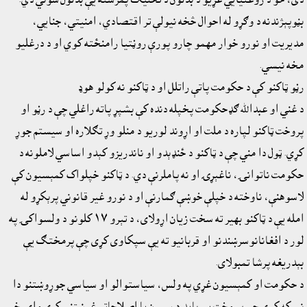
بڼوپېژندنه د وګړو له احوال څخه نيولې تر اقتصادي، امنيتي، جنايي،
مديريت او نورو خوار مهمو چارو پورې روڼتيا رامنځته کوي او د درغليو
مخه نيسي.
رڼو ټاکنو کې د حکومت پاتې راتلل او د ټاکنو نه کولو هوډ
د غني او عبدالله ګډحکومت پخپله دنده کې بشپړ پاته راغلي چې د رڼو او
پروخت ټاکنو لپاره د ملت او اړوند لوريو د منلو وړ تګلاره او سيستم جوړ
کړي. ټول دا مني چې د ټاکنو د ځنډېدو او ناندريزو کېدو اساسي لاملونه د
حکومت ناتوانۍ، ناغېړۍ او نه پاملرنې دي. د ټاکنو خپلواک کمېسيون کې
لاسوهنې، ناوخته د خپلې خوښې ګمارنې او د نورو غير قانوني پرېکړو له
امله يې د ټاکنو بهير ته سخت زيان اړولاى، د تېرو ١٧ کلونو د ولسواکۍ په
لور د افغانانوسرښندنو او قربانيو ته يې سپکاوى کړى چې پرمختګ يې
بېدريغه پرشا تمبولاى.
د حکومت او کمېسيون غړي په ولس، سياستوالو او سياسي جوړوښتنو دا
نيوکه کوي چې پر وخت يې بايد د سمون يا اصلاحاتو غوښتنې کړې واى. خو