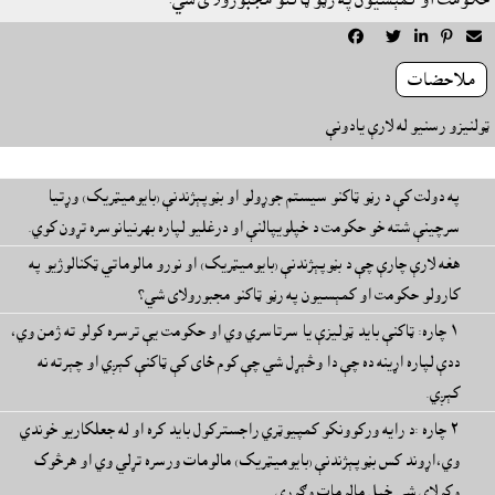





ملاحضات
ټولنيزو رسنيو له لارې يادونې
په دولت کې د رڼو ټاکنو سيستم جوړولو او بڼوپېژندنې (بايوميټريک) وړتيا
سرچينې شته خو حکومت د خپلويپالنې او درغليو لپاره بهرنيانوسره تړون کوي.
هغه لارې چارې چې د بڼوپېژندنې (بايوميټريک) او نورو مالوماتي ټکنالوژيو په
کارولو حکومت او کمېسيون په رڼو ټاکنو مجبورولاى شي؟
١ چاره: ټاکنې بايد ټوليزې يا سرتاسري وي او حکومت يې ترسره کولو ته ژمن وي،
ددې لپاره اړينه ده چې دا وڅېړل شي چې کوم ځاى کې ټاکنې کېږي او چېرته نه
کېږي.
٢ چاره :د رايه ورکوونکو کمپيوټري راجسترکول بايد کره او له جعلکاريو خوندي
وي،اړوند کس بڼوپېژندنې (بايوميټريک) مالومات ورسره تړلي وي او هرڅوک
وکولاى شي خپل مالومات وګوري