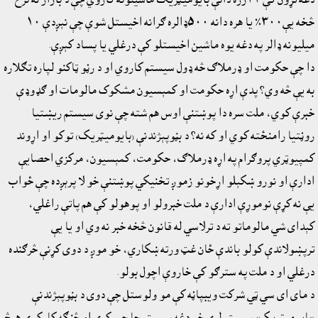
څخه يې٣٠٠٪ يا هره دانه ٥٠٠ډالره ګرانه اخيستل شوې چې نېږدې ١٠
ميليونه ډالر په دغه يوه ماشين اخيستلو کې درغلي يا پساد کېږې.
دا چې حکومت او ډرملاګ څه ډول سيستم کاروي او د رڼو ټاکنو لپاره تګلاره
به يې څه وي؟ پدې اړه حکومت او کمېسيون مشکوک مالومات او ګډوډې
خبرې کوي، ملت سره دا پوښتنې اوس هم شته چې نوى سيستم ريښتيا
روڼتيا رامنځته کوي او که نه؟ د بڼوپېژندنې (بايوميټريک) توکو او اړوند
کمپيوټري پروګرام په اړه ډرملاګ، حکومت، کمېسيون، مرکزي احصايې
ادارې او نورو ښکېلو اړخونو زموږ تخنيکي پوښتنې خو لا پرېږده چې ځواب
يې نه کړې نوموړې ادارې د ملت خبرولو او پوهولو کې هم پاتې راغلي،
کېداى شي مالوماتو ته د ترلاسي له قانون څخه خبر نه وي او يا يې
ترپښولاندې کولو باندې ځان غټ ورته ښکاري، خو موږ د دوى کړنې څرګنده
درغلي او د ملت په سترګو کې خاروې اچول بولو.
د ماى اى سي ټي شرکت ويبپاڼه کې مو ولوستل چې دوى د بڼوپېژندنې
(بايوميټريک) سيستم لري خو دغه سيستم چا جوړکړى او څنګه کارکوي هېڅ