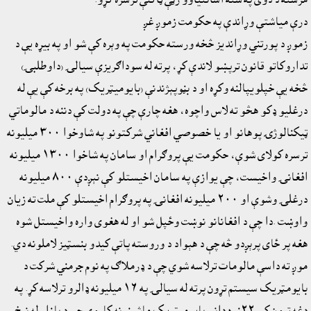
درې مياشتې وړاندې په حکومت زموږ غږ
زموږ د پورتني وړانديز څخه ورسته حکومت په وېره کې شو او په بيړه يې د
تداروکاتو قانون ترپښو لاندې کړ، پرته له سوداګريزې سيالۍ (داوطلبۍ)
څخه يې خپلويپالنه وکړه او د بڼوپېژندنې (بايوميټريک) په برخه کې يې له
درغليو ډکو هڅو ته لاس واچوه، هغه چارې چې په دولت کې دننه د مالوماتي
ټيکنالوژۍ پوهانو او يا خصوصي افغاني شرکتونو په شاوخوا ٣٠٠ ميليونه
ترسره کولاى شوې، حکومت يې پروګرام او سامان په شاخوا ١٣٠٠ ميليونه
افغانۍ واخيست، چې يوازې په سامان اخيستلو کې نېږدې ٨٠٠ ميليونه
درغلۍ وشوې او ٢٠٠ ميليونه افغانۍ په پروګرام اخيستلو کې ملت ته زيان
واوښت .دا چې د افغانانو نوښت وځپل شو او له هغوى واره واخيستل شوه
هغه پر ځاى پرېږدو څه چې د هېواد د وروسته پاتې کيدو بنسټيز لاملونه دي.
موږ ته داسې مالومات ترلاسه شوي چې د ډرملاګ په نوم جرمني شرکت د
بايومټريک سيستم تړون پرته له سيالۍ په ١٦ ميليونه ډالرو ترلاسه کړ. په
دغه تړون کې ٢٢زره دانې بايوميټريک ماشينونه کاروي چې د بازار له نرخ