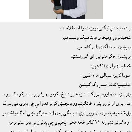
يادونه: ددې ليکنې نويزونه يا اصطلاحات
غځېدلووړ ويبځاى (ډيناميک ويبسايټ)
برېښيزه-سوداګري (اي-کامرس)
برېښيزه-حکومتولي (اي-ګورنمنټ)
ځنځيريزتړاو (بلاکچېن)
سوداګريزه سيالۍ (داوطلبي)
مخبڼپيژندنه- پېس رکوګنيشن
بڼوپېژندنه (بايوميټريک): د ژونديو د مخ، ګوتو، ورغويو، سترګو، کسيو،
قد، بوى او نورو بڼو د ځانګړتياوو ډيجيټل کولو ته وايي چې ډېرۍ بڼې يو له
بل څخه په بشپړ ډول توپير لري. د بېلګې په ډول د سترګو نښې له ٦ مياشتنيو
او د ګوتو نښې له ١٢ کلنو څخه هخوا پخېږي چې بدلون يې ډېر ستونزمن
دى، خو د روغتيايي غړيو د بدلون د تخنيک پمرسته يې بدلول شوني دي.