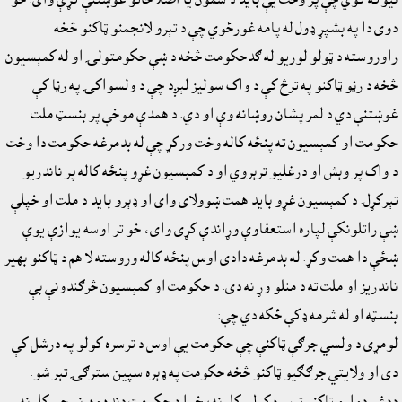
دوى دا په بشپړ ډول له پامه غورځوي چې د تېرو لانجمنو ټاکنو څخه
راوروسته د ټولو لوريو له ګدحکومت څخه د ښې حکومتولۍ او له کمېسيون
څخه د رڼو ټاکنو په ترڅ کې د واک سوليز لېږد چې د ولسواکۍ په رڼا کې
غوښتنې دي د لمر پشان روښانه وې او دي. د همدې موخې پر بنسټ ملت
حکومت او کمېسيون ته پنځه کاله وخت ورکړ چې له بدمرغه حکومت دا وخت
د واک پر وېش او درغليو ترېروي او د کمېسيون غړو پنځه کاله پر ناندريو
تېرکړل. د کمېسيون غړو بايد همت ښوولاى واى او ډېرو بايد د ملت او خپلې
ښې راتلونکې لپاره استعفاوې وړاندې کړى واى، خو تر اوسه يوازې يوې
ښځې دا همت وکړ. له بدمرغه دادى اوس پنځه کاله وروسته لا هم د ټاکنو بهير
ناندريز او ملت ته د منلو وړ نه دى. د حکومت او کمېسيون څرګندونې بې
بنسټه او له شرمه ډکې ځکه دي چې:
لومړى د ولسي جرګې ټاکنې چې حکومت يې اوس د ترسره کولو په درشل کې
دى او ولايتي جرګګيو ټاکنو څخه حکومت په ډېره سپين سترګۍ تېر شو.
ددغو دواړو ټاکنو ترسره کول ،کلونه پخوا د حکومت دنده وه. نو چې کلونه