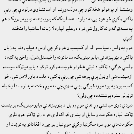
ويښتيا او پوهولو هڅه کوو چې دولت وړتيا او اسانتياوې درلودې چې رڼې
ټاکنې وکړي خو هوډ يې نه درلود، همدارنګه که بڼوپېژندنه (بايوميټريک) هم
په سمه ټوګه و نه کارول شي نو د درغليو لپاره لا زياته اسانتيا رامنځته
کېږي.
موږ په ولس، سياستوالو او کمېسيون غږ وکړ چې اوس د ميلياردنو په زيان
ټاکنې د بڼوپېژندنې (بايوميټريک) سامانونه واخيستل شول، راځئ په ګډه د
ولسي جرګې د ټاکنو د نېټې غځولو غوښتنه وکړو ترڅو د بايوميټرک سيستم
ازمېښت شي او ټول پرې پوهه شي چې رڼې ټاکنې د ملت د باور لامل شي، خو
کمېسيون په يوه موزه غبرګې پښې منډي چې نه موږ وخت نه بدلوو، دا پخپله
ترټولو ستره پوښتنه ده چې ولې؟
نېږدې درې مياشتې وړاندي موږ وويل: د بڼوپېژندنې (بايوميټريک) پر بنسټ
ټاکنو لپاره حکومت وسايل او بشري ځواک لري خو د رڼو ټاکنو هوډ نلري.
حکومت دې موږ سره ملګرتيا وکړي موږ تيار يو چې د افغانانو په نوښت او
مرسته د دوى په شته اسانتياوو رڼې ټاکنې ترسره کړو.