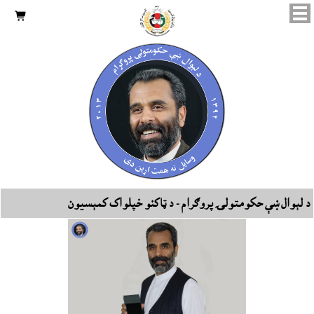

د لېوال ښې حکومتولۍ پروګرام - د ټاکنو خپلواک کمېسيون