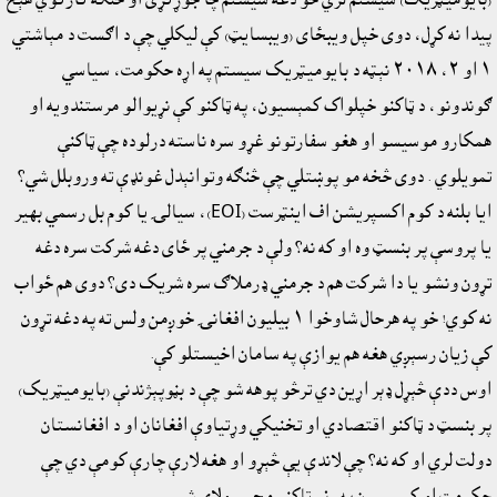
پيدا نه کړل، دوى خپل ويبځاى (ويبسايټ) کې ليکلي چې د اګست د مېاشتي
١ او ٢، ٢٠١٨ نېټه د بايوميټريک سيستم په اړه حکومت، سياسي
ګوندونو، د ټاکنو خپلواک کمېسيون، په ټاکنو کې نړيوالو مرستندويه او
همکارو موسيسو او هغو سفارتونو غړو سره ناسته درلوده چې ټاکنې
تمويلوي . دوى څخه مو پوښتلي چې څنګه وتوانېدل غونډې ته وروبلل شي؟
ايا بلنه د کوم اکسپريشن اف اينټرست (EOI)، سيالۍ يا کوم بل رسمي بهير
يا پروسې پر بنسټ وه او که نه؟ ولې د جرمني پر ځاى دغه شرکت سره دغه
تړون ونشو يا دا شرکت هم د جرمني ډرملاګ سره شريک دى؟ دوى هم ځواب
نه کوي! خو په هرحال شاوخوا ١ بيليون افغانۍ خوږمن ولس ته په دغه تړون
کې زيان رسېږي هغه هم يوازې په سامان اخيستلو کې.
اوس ددې څېړل ډېر اړين دي ترڅو پوهه شو چې د بڼوپېژندنې (بايوميټريک)
پر بنسټ د ټاکنو اقتصادي او تخنيکي وړتياوې افغانان او د افغانستان
دولت لري او که نه؟ چې لاندې يې څېړو او هغه لارې چارې کومې دي چې
حکومت او کمېسيون په رڼو ټاکنو مجبورولاى شي.