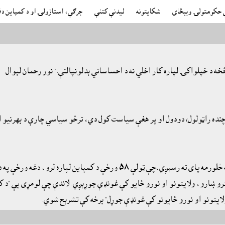
ې حکومتولۍ ويبځاى
شکايتونه
ليدنې کتنې
جرګې، استازولۍ او د کمپاين دف
څخه د خپلواکۍ لپاره کار اخلي نه د احساساتي بدلونپالنې." نور رحمان لېوال
(چنده راټولول) دودول او پر هغې سياست کول دي، ترڅو سياسي چارې د بهرنيو ا