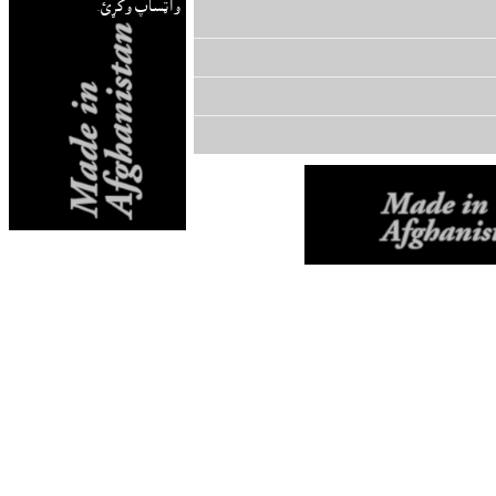
واټساپ وکړئ.