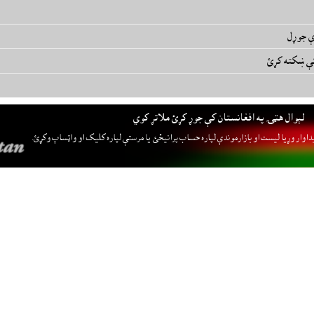
کې ښکته کړئ
لېوال هټۍ په افغانستان کې جوړ کړئ ملاتړ کوي
داوار وړيا ليست او بازارموندې لپاره حساب پرانيځئ
يا مرستې لپاره کليک او واټساپ وکړئ.