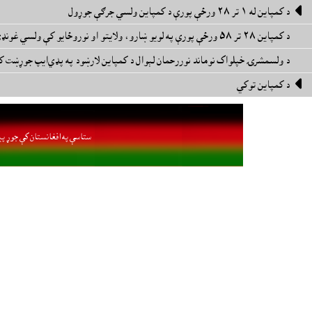

د کمپاين له ١ تر ٢٨ ورځې پورې د کمپاين ولسي جرګې جوړول
د کمپاين ٢٨ تر ٥٨ ورځې پورې په لويو ښارو، ولايتو او نوروځايو کې ولسي غونډې جوړل
د ولسمشرۍ خپلواک نوماند نوررحمان لېوال د کمپاين لارښود په پډي‌ايپ جوړښت 

د کمپاين توکي
ستاسې په افغانستان کې جوړ پي