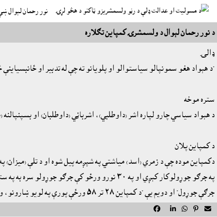
نور رحمان لېوال ښ
د نور رحمان لېوال د ولسمشرۍ کمپاين تګلاره
ډالۍ
"د هېواد هغو سمونپالو سياستوالو او پلويانو ته چې له تدبير او ځانبسياينې 
ستره موخه
د هېواد سياسي چارو لپاره اشر (داوطلبي)، اشرباڼي (داوطلبان) او بسپنپالنه 
د کمپاين پلان
جرګې جوړول" او دويم يې "د کمپاين ٢٨ تر ٥٨ ورځې پورې په لويو ښارونو، ولايتونو او نورو ځايونو کې غونډې جوړل" برخه کې تشرېح شوي.




