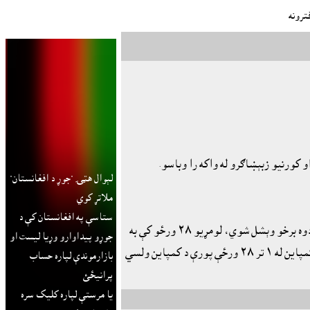
ترونه
و کورنيو زبېښاګرو له واکه را وباسو.
لېوال هټۍ "جوړ د افغانستان"
ملاتړ کوي
ستاسې په افغانستان کې د
دکمپاين موده چې د زمري (اسد) مياشتي په شپږمه پيل شوه او د تلې (ميزان) په څلورمه پاى ته رسېږي،چې ټولې ٥٨ ورځې د کمپاين لپاره لرو، دغه ورځې په دوه برخو وېشل شوي، لومړيو ٢٨ ورځو کې به
جوړو پيداوارو وړيا ليست او
په جرګو جوړولوکار کېږي او په ٣٠ نورو ورځو کې جرګو جوړولو سره به په سترو ښارو، ولايتونو او نورو ځايو کې غونډې جوړېږي. لاندې چې لومړى يې "د کمپاين له ١ تر ٢٨ ورځې پورې د کمپاين ولسي
بازارموندې لپاره حساب
پرانيځئ
يا مرستې لپاره کليک سره