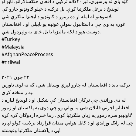
ګټه پاى ته ورسېږي. تېر٢٠کاله ترکيې د افغان جنګسالارانو، ناټو او
لويديځ د يرغل ملګرتيا کړې. بل ترکيه د خپلو ګاونډيو چارو کې
لاسوهنو له امله اړ ده زموږ د ګاونډيو د ايجنډا ملګرې شي.
غوره به وي چې د استانبول سولې غونډه يو ناپيلي او د افغانستان
دوست هېواد لکه ماليزيا يا بل ځاى ته ولېږدول شي.
#Turkey
#Malaysia
#AfghanPeaceProcess
#nrliwal
٢٢ جون ٢٠٢١
ترکيه بايد د افغانستان له چارو لېري وساتل شي، که نه لوى ناورين
به رامنځته کړي.
له دې وړاندي چې ترکان افغانستان کې ښکيل او د لويديځ لپاره د
افغانانو اجرتي قاتلان شي ما ويلي وو چې دوى به پاکستان او زموږ
ګاونډيو سره زموږ په زيان ملګرتيا کوي، زما خبره اردوګان کره کړه
چې له راتګ وړاندې او د کابل هوايي ميدان قرارداد ترلاسه کولو لپاره
يې د پاکستان ملګرتيا وغوښته!