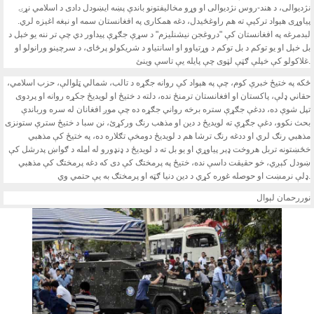
نژديوالى، د هند-روس نژديوالى او وړو مخاليفتونو باندې پښه ايښودل دادى د اسلامي نړۍ
پياوړى هېواد ترکيې ته هم راوغځيدل، دغه همکارى په افغانستان سمه او نېغه اغيزه لري.
لبدمرغه په افغانستان کې "دروغجن نيشنليزم" د سړې جګړې پيداور دي چې تر ننه يو خېل د
بل خېل او يو توکم د بل توکم د وړتياوو او اسانتياو د شريکولو پرځاى، د سرچينو ورانولو او
غلاکولو کې خپلې ګټې لټوى چې پايله يې تاسې وينئ.
ځکه په ختيځ خبرې کوم، چې په هېواد کې روانه جګړه د تالب، شمالي ټلوالې، حزب اسلامي،
حقاني ډلې، پاکستان او افغانستان ترمنځ نده، دلته د ختيځ او لويديځ جکړه روانه او پردوى
تپل شوې ده، ددغې جګړې ستره برخه رواني جګړه ده چې موږ افغانان له سره ورباندې
بحث نکوو، دغې جګړې ته لويديځ د دين او مذهب رنګ ورکړئ، نن سبا د ختيځ سترې ستونزى
مذهبي رنګ لري او ددغه رنګ ترشا هم د لويديځ دومخې تګلاره ده، په ختيځ کې مذهبي
خځښتونه تربل هروخت ډېر پياوړي او يو بل ته د لويديځ د ډنډورو له امله د ګواښ پدرشل کې
ښودل کېږي، خو حقيقت داسې نده، ختيځ په پرمختګ کې دى که دغه پرمختګ کې مذهبي
ډلې نرمښت او حوصله غوره کړي د دين دنيا ګټه او پرمختګ به يې حتمي وي.
نوررحمان لېوال