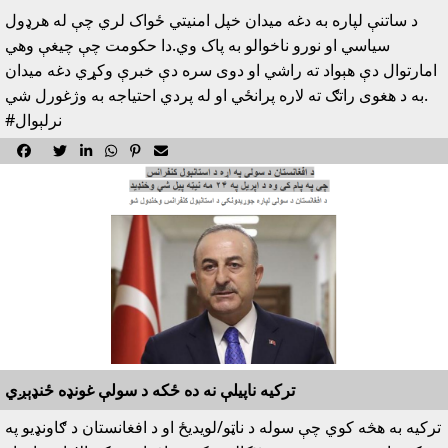
د ساتنې لپاره به دغه ميدان خپل امنيتي ځواک لري چې له هرډول
سياسي او نورو ناخوالو به پاک وي.دا حکومت چې چيغې وهي
امارتوال دې هېواد ته راشي او دوى سره دې خبرې وکړي دغه ميدان
به د هغوى راتګ ته لاره پرانځي او له پردي احتياجه به وژغورل شي.
#نرلېوال






ترکيه ناپيلې نه ده ځکه د سولې غونډه ځنډېږي
ترکيه به هڅه کوي چې سوله د ناټو/لويديځ او د افغانستان د ګاونډيو په