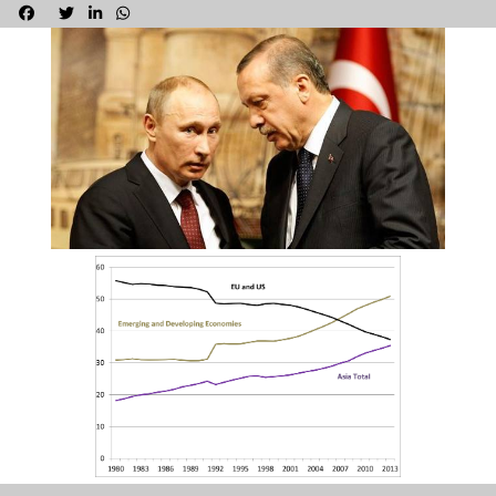



