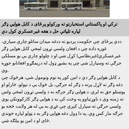
ترکي او پاکستاني استخبارتو ته ورکولو پرځاى د کابل هوايي ډګر
لپاره تلپاتې حل د هغه غيرعسکري کول دي
ددې پرځاى چې حکومت پرديو ته ددغه ميدان ساتلو چارې سپاري،
غوره داده چې د افغان ولسي تړون لمخې کابل هوايي ډګر
غيرعسکري(غيرنظامي) کړل شي او د چلولو چارې يې يو مسلکي
جرګې ته وسپارل شي چې په بشپړ ډول له دريمګړو افغانانو جوړه
وي.
د کابل هوايي ډګر دې د امن کور په نوم ونومول شي، هرڅوک چې
دغه ډګر ته لاړل پرته د ډګر له جرګې، بل څوک يې د نيولو، څارلو او
پوښتلو حق نه لري. د هوايي ډګر جرګه به د ولسي تړون لمخې ولس
ته ژمنه وي د ناوړتياوو په وخت کې به د هوايي ډګر کارکوونکي يوې
ولسي جرګې ته سپارل کېږي چې غړي به يې له هر ولايت څخه يو
جرګه مار کس وي. په دا ډول دغه هوايي ډګر به د ټولو لپاره خوندي
ځاى او د امن يو بېلګه شي.