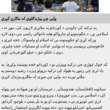
وايي چې پېژندګلوي له ملګرو کېږي
په ترکيه کې چاودنې د کوردانو په ملاتړي لاريون کې، موږ ته د
اسلامي نړۍ د حکومتونو او چارواکو هغه ناخوالې راښي چې دوى لاره
ورکه کړې او حکومتونه يې له اسلام او ولسواکۍ څخه لېري د
ځانغوښتنې پربڼسټ پرته له ټولنيز عدالت او مساوات څخه چلېږي.
دوى د خلکو حق د خپلو ګټو قرباني کوي.
که څوک غواړي چې ترکيه وپېژني نو د کوردانو څخه پوښتنه وکړئ. په
ياد لرئ چې زموږ په هېواد کې ترکيه ترټولو ډېره د رشيد دوستم په
ملاتړ تورنه ده، وايي چې سړى له ملګرو پېژندل کېږي.
ستانونه (افغانستان، هندوستان.....عربستان او نور هېوادنه چې پټوله
کې د اسلامي نړۍ بدن جوړوي) د ډېرو وړو ټپنو سره پنځه ستر ټپونه
لري چې لومړى يې د پښتنو ټپ او يو په بل پسې د بلوچو، کردانو،
کشميريانو، اسرايلو ټپونه دي، دغه ټپونه انګريزي استعمار رامنځته