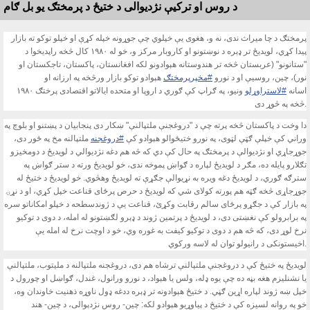
د روس او ترکيې نژديوالى د ختيځ د پرمختګ يو بل ګام
پرمختګ د چا ميراث ندى، نه و، هغوى يې خپلوي چې جوړونه خپله کړې او خپلو توکو ته بازار
پيدا کړي، لويديځ تر ډېره د نوښتونو او کاروبار مرکز و، خو له ١٩٨٠ کال څخه راپديخوا د
"ستانونو" (عربستان څخه تر هندوستانه هېوادونو لکه افغانستان، پاکستان، تاجکستان او
نور)، چين، روسيې او د نورو
#مخپرپرمختګ
هېوادو توکو بازار ورڅخه په ارزانه او
اسانه
#لاستراوړلو
ونيو، په ګراپ کې ګوري د اروپا او متحده ايالاتو اقتصادى پرختګ ١٩٨٠
څخه په څوړ دى.
دا وخت د پاکستان څخه پرته چې د "دروغجنې ملتپالنې" ښکار دى پنجابيان د پښتنو او بلوچ په
وراني کې خپلې ګټې لټوى، په نورو ختيځوالو هېوادو کې
#دروغجنه
ملتپالنه مخ په ځور دى،
جوړجاړي او نژديوالې د پرمختګ په حال کې دي که څه هم دغه نژديوالي د لويديځ د دومخيزو
تګلارو پايله ده، مګر د لويديځ لپاره د ګواښ پموخه ندى، خو لويديځ ورته د ستر ګواښ په
سترګه ګوري، د لويديځ دغه ويره به نړيوالې جګړې ته لويديځ وهڅوي. خو لويديځ د ختيځ له
جوړجاړى څخه ګټه هم پورته کولاى شي که لويديځ د حرص پرځاى قناعت خپل کړي، او د نړۍ
په بازار کې د جګړو پرځاى سالم رقابت وکړئ، قناعت يې د ژوندسطحه د خپلو امکاناتو سره
په برابرولو کې نغښتى دى، د لويديځ د پرتمين ژوند د ډېرو لګښتونو له امله، د دوى د توکيو
نرخ لوړ دى، که څه هم د دوى د توکيو کيفت به غوره وي، خو د اوچت نرخ له امله يې
اخيستونکى د رانيولو توان له لاسه ورکوي.
لويديځ په ختيځ کې د دروغجنې ملتپالنې ترشاه هم دى، دروغجنه ملتپالنه د مليتوب، ملتپالنې
يا نشنليزم هغه بڼه ده چې يوه ډله، ولس يا هېواد، د نورو ورانول، غندل، ګواښل او چورول د
خپل ښه ژوند لپاره اړين ګڼي. د ختيځ هېوادونه تر ډېره ددغه ډول ناوړه ذهنيت خاوندان وه،
خو په روانه لسيزه کې د ختيڅ د پياوړيو هېوادو لکه: چين- روس نژدېوالى، د چين- هند