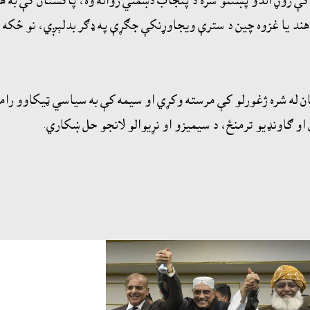
 کې روڼ اندو پښتنو سره د پنجاب دښمني روانه وه، پاکستان کې به ه
هند يا غزوه چين د سترې ويجاوړنکې جګړې په ډګر بدلېږي، نو ځکه واي
ان له شره ژغورلو کې مرسته وکړي او سيمه کې به سياسي ټيکاوو رام
و ګاونډيو ترمنځ، د سيميزو او نړيوالو لانجو حل ښکاري.