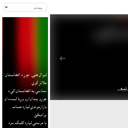
شاتني
لېوال هټۍ "جوړ د افغانستان"
ملاتړ کوي
ښيه...
ستاسې په افغانستان کې د
جوړو پيداوارو وړيا ليست او
بازارموندې لپاره حساب
پرانيځئ
يا مرستې لپاره کليک سره