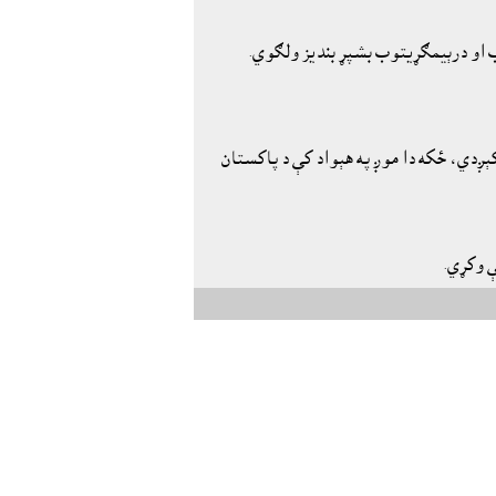
وب او درېيمګړيتوب بشپړ بنديز ولګوي.
کېږدي، ځکه دا موږ په هېواد کې د پاکستان
ې وکړي.