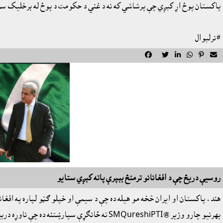
پاکستان پوځ اړ کېږي چې پرشاشي که نه د غني د حکومت د پوځ له برخليک سر
#نرلېوال






روسيې دريځ چې د افغانانو ترمنځ بېپرې پاته کېږي ستايو
بهرنيو چارو وزير @SMQureshiPTI ته ځانګړې سپارښتنه ده چې ناوړه درېيمګړيتوب بند کړه.