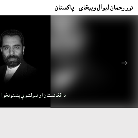
نور رحمان لېوال ويبځای - پاکستان
بل
د افغانستان او نيولشوې پښتونخوا په