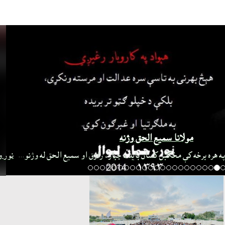
مولانا سميع الحق وژنه
 هره برخه کې مخکښ کسان بايد د جبار، رازق او سميع الحق له وژنو
...
نور و