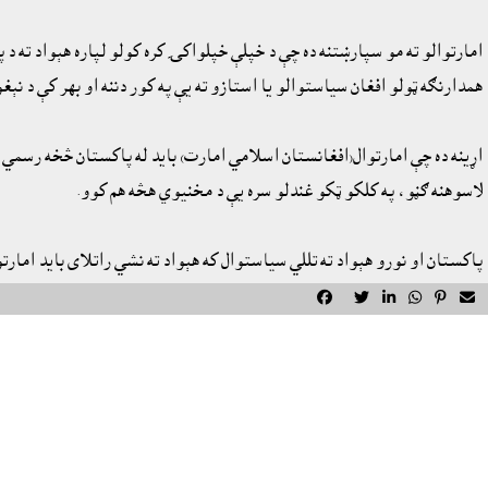
امارتوالو ته مو سپارښتنه ده چې د خپلې خپلواکۍ کره کولو لپاره هېواد ته 
همدارنګه ټولو افغان سياستوالو يا استازو ته يې په کور دننه او بهر کې د نې
اړينه ده چې امارتوال(افغانستان اسلامي امارت) بايد له پاکستان څخه رسمي و
لاسوهنه ګڼو، په کلکو ټکو غندلو سره يې د مخنيوي هڅه هم کوو.
پاکستان او نورو هېواد ته تللي سياستوال که هېواد ته نشي راتلاى بايد ام





