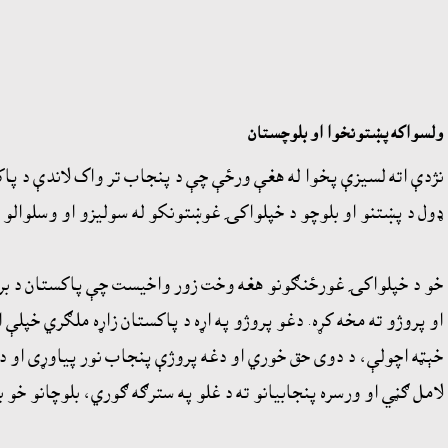
ولسواکه پښتونخوا او بلوچستان
نژدې اته لسيزې پخوا له هغې ورځې چې د پنجاب تر واک لاندې د پ
ډول د پښتنو او بلوچو د خپلواکۍ غوښتونکو له سوليزو او وسلوالو خ
خو د خپلواکۍ غورځنګونو هغه وخت زور واخيست چې پاکستان د برتان
او پروژو ته مخه کړه. دغو پروژو په اړه د پاکستان زاړه ملګري خپلې
خېټه اچولې، د دوى حق خوري او دغه پروژې پنجاب نور پياوړى او دو
لامل ګڼي او ورسره پنجابيانو ته د غلو په سترګه ګوري، بلوچانو خو 