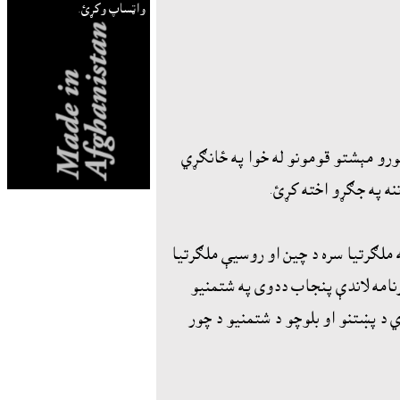
واټساپ وکړئ.
رو مېشتو قومونو له خوا په ځانګړي
نه په جګړو اخته کړئ.
ملګرتيا سره د چين او روسيې ملګرتيا
رنامه لاندې پنجاب ددوى په شتمنيو
 د پښتنو او بلوچو د شتمنيو د چور