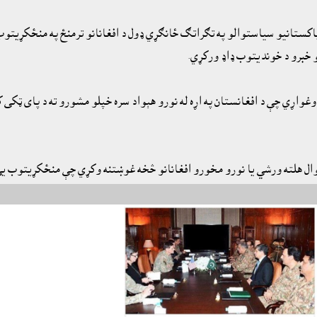
د پاکستانيو سياستوالو په تګراتګ ځانګړي ډول د افغانانو ترمنځ په منځکړيت
غو خبرو د خونديتوب ډاډ ورکړي.
غواړي چې د افغانستان په اړه له نورو هېواد سره خپلو مشورو ته د پاى ټکى 
ارتوال هلته ورشي يا نورو مخورو افغانانو څخه غوښتنه وکړي چې منځکړيتوب ي