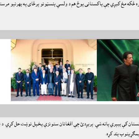
ه ځکه مخ کېږي چې پاکستانى پوځ هم د ولسي بنسټونو پرځاى په بهرنيو مرستو