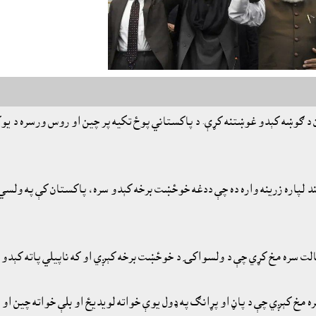
 د ګوښه کېدو غوښتنه کړې. د پاکستاني پوځ تکيه پر چين او روس ورسره د يوکر
ند لپاره زرينه واره ده چې ددغه خوځښت برخه کېدو سره، پاکستان کې په ول
 سره مخ کړي چې د ولسواکۍ د خوځښت برخه کېږي او که ناپيلي پاته کېدو سر
مخ کېږي چې د پاڼ او پړانګ په ډول يوې خواته لويديځ او بلې خواته چين او 