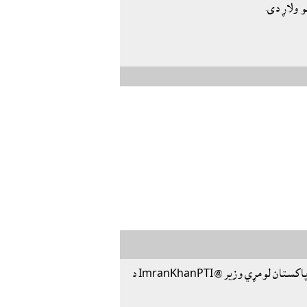
 ولاړ دى.
هند، پاکستان او ايران څخه مو هيله ده چې د سيمې او خپلو ګټو لپاره په افغانستان کې بېپري پاته شي. پرېږدئ چې افغانان ستونزې پخپل نوښت حل کړي. د پاکستان لومړي وزير @ImranKhanPTI د