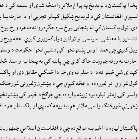
پخوا پاکستان د لويديځ په پراخ ملاتړ رامنځه شوى او سيمه کې د ه
لسيزې افغانستان کې د لويديځ ښکېل کېدلو تجربې او د امارت بيا
دى. ټول پاکستان کې له پنجابي پوځ سره جګړه روانه ده هره ورځ پوځ 
شتمنيز يا معاشي، سياسي او ټولنيز ډول کمزورى کېږي، هغه ورځ را
ويل کېږي چې همدا اوس پښتونخوا کې دشپې لخوا حکومت د وسلوال
امارت ته ورته جوړښت حاکم کړي چې پايله کې به پنجاب او سند څخه پ
کېداى شي ځينو ته دا د منلو نه وي خو دا ځمکني حقايق دى او پاکست
کول غواړي. نو غوره ده او هڅه کېږي چې د پښتون ژغورنې غورځنګ په
ولسواکۍ ژمنو لپاره يوه زرينه واره ده چې جرګخ د خپلواکې پښتونخو
ژغورنې غورځنګ ولسي ملاتړ هم بېدريغه کمېږي او پاکستان هم د اف
پاکستان لپاره دا اخيرينه موقع ده چې د افغانستان اسلامي جمهوري