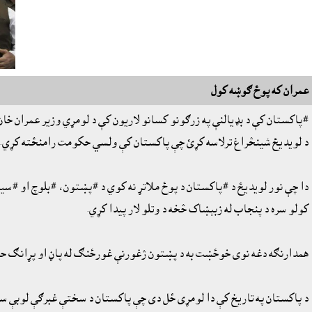
عمران که پوځ ګوښه کول
#پاکستان کې د بډيالنې په زرګونو کسانو لاريون کې د لومړي وزير عمران خان
د لويديځ شينڅراغ ترلاسه کړئ چې پاکستان کې ولسي حکومت رامنځته کړي.
دا چې نور لويديځ د #پاکستان د پوځ ملاتړ نه کوي د #پښتون، #بلوچ او #سي
کولو سره د پنجاب له زبېښاک څخه د وتلو لار پيدا کړي.
همدارنګه دغه نوى خوځښت به د پښتون ژغورنې غورځنګ له پاڼ او پړانګ حالت
د پاکستان په تاريخ کې دا لومړى ځل دى چې پاکستان د سختې غبرګې لوبې سره 