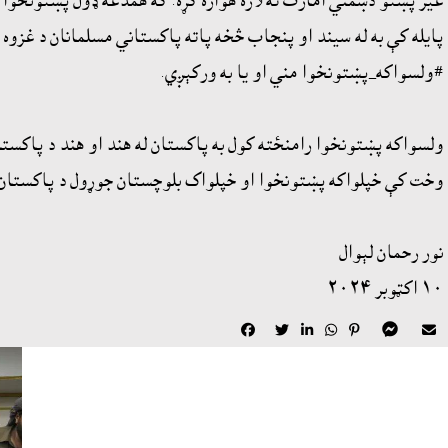
غير پښتو دښمني امارت ته لاره هواره کړه. که همدغه ډول پښتونخوا
پايله کې به له سيند او پنجاب څخه پاته پاکستاني مسلمانان د غزوه 
#ولسواکه_پښتونخوا مني او يا به ورکېږي.
ولسواکه پښتونخوا رامنځته کول به پاکستان له هند او هند د پاکست
وخت کې خپلواکه پښتونخوا او خپلواک بلوچستان جوړول د پاکستان ا
نور رحمان لېوال
١٠ اکټوبر ٢٠٢٤






