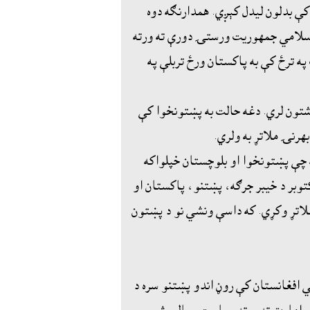
کې بدلون ليدل کېږي. همدارنګه دوه
اسلامي جمهوريت ورستۍ دورې ته ورته
په ترځ کې به پاکستان ورځ تربلې په
ون لري. دغه حالت به پښتونخوا کې
هرنۍ ملاتړ به ولري.
ه چې پښتونخوا او بلوچستان خپلواکه
توبر د خيبر جرګه، پښتنو، پاکستان او
ملاتړ وکړي. که داسې ونشي نو د پښتون
 افغانستان کې روڼ اندو پښتنو سره د