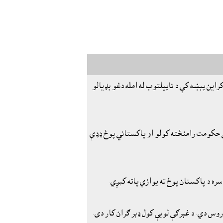
اين پېښه کې د ناپيلتوب له امله دغو بډيالو
سي حکومت رامنځته کولو او پاکستاني پوځ ډډې
ه د پاکستان پوځ ته يوازې پاته کېږي.
روس دي. د غبرګې لوبې کول ډېر ګران کار دى.