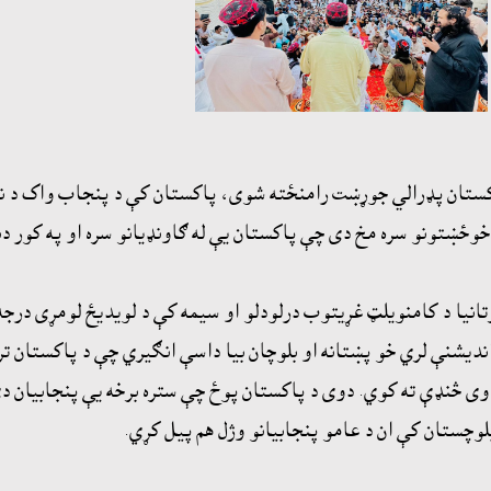
اکستان پډرالي جوړښت رامنځته شوى، پاکستان کې د پنجاب واک د نو
وځښتونو سره مخ دى چې پاکستان يې له ګاونډيانو سره او په کور دن
يا د کامنويلټ غړيتوب درلودلو او سيمه کې د لويديځ لومړى درجه 
 انديشنې لري خو پښتانه او بلوچان بيا داسې انګيري چې د پاکستان ت
ى څنډې ته کوي. دوى د پاکستان پوځ چې ستره برخه يې پنجابيان دي
بلوچستان کې ان د عامو پنجابيانو وژل هم پيل کړي.