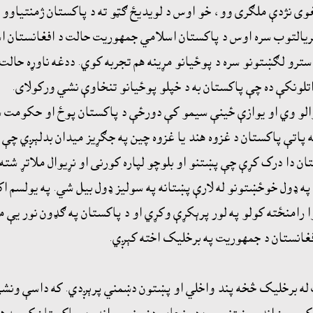
غوى نژدې ملګرى وو، خو اوس د لويديځ ګټو ته د پاکستان ژمنتياوو 
 بريالتوب سره اوس د پاکستان اسلامي جمهوريت حالت د افغانستان 
سترو لګښتونو سره د پوځيانو مړينه هم تجربه کوي. ددغه ناوړه حالت 
تلونکې ده چې پاکستان به د خپلو پوځيانو تنخاوې نشي ورکولاى.
و وي او يوازې ځينې سيمو کې دورځې د پاکستان پوځ او حکومت شت
اتې پاکستان د غزوه هند يا غزوه چين په جګړيز ميدان بدلېږي چې ب
ان دا درک کړې چې پښتنو او بلوچو لپاره کورنى او نړيوال ملاتړ شت
 ډول خوځښتونو له لارې پښتانه په سوليز ډول بيل شي. په يولسم اک
ا رامنځته کولو په لور پرېکړې وکړي او د پاکستان په ګډون نور يې 
غانستان د جمهوريت په برخليک اخته کېږي.
ت له برخليک څخه پند واخلي او پښتون دښمني پرېږدي. که داسې ونشي