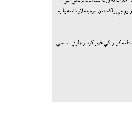
م امارت ته ورته سياست بريالي شي.
م چې پاکستان سره بله لار نشته يا به
نځته کولو کې خپل کردار ولري. اوسني