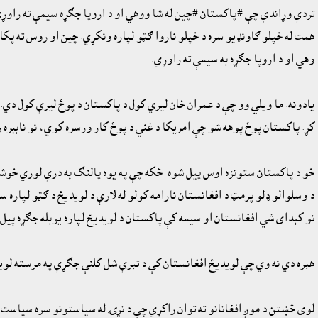
تردې وړاندې چې #پاکستان #چين له شا ووهي او د اروپا جګړه سيمې ته راوړ
همت له خپلو ګاونډيو سره د خپلو ناروا ګټو لپاره ونکړي. چين او روس ته پک
وهي او د اروپا جګړه به سيمې ته راوړي.
يادونه: ما ويلي وو چې د عمران خان ليري کول د پاکستان د پوځ ليرې کول دي
کړ. پاکستان پوځ پوهه شو چې امريکا د غني د پوځ کار ورسره کوي، نو ناببره راګرځنګ يا U-turn سياست يې وکړ، يوکراين په اړه پاکستاني پوځ د 
خو د پاکستان ستونزه اوس پيل شوه. ځکه چې په يوه پالنګ به درې لوري خوشال
د وسلوالو ډلو پرمټ د افغانستان نارامه کولو له لارې د لويديځ د ګټو لپاره
نو کېداى شي افغانستان او سيمه کې پاکستان د لويديځ لپاره يوبله جګړه پيل ک
هېره دي نه وي چې لويديځ افغانستان کې د تېرې شل کلنې جګړې په مرسته لوي
لوى څښتن د موږ افغانانو ته توان راکړي چې د نړۍ له سياستونو سره سياست ک