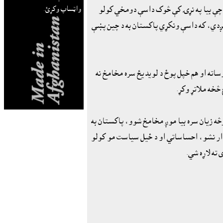
ي چې بيا په نړۍ کې څوک داسې دومخي کولو
واټساپ وکړئ.
کېږدي، که داسې ونکړي پاکستان به د چين پښې
ساته او هم خپل پوځ د لويديځ سره مخامخ نه
څه زيان سره بيا موږ مخامخ شوو، پاکستان به
يدار نشو، احساساتي او د ځيل سياست مو کولو
ته لاړه شي.