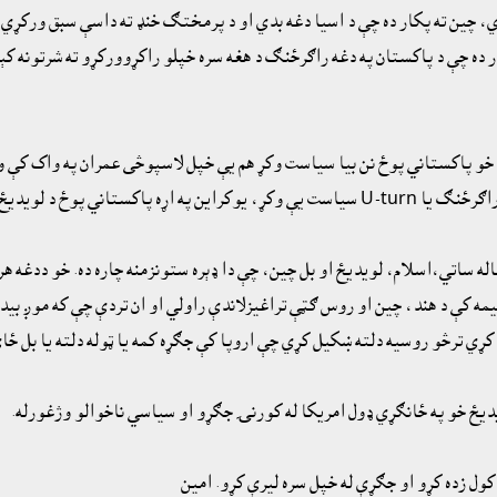
ي، چين ته پکار ده چې د اسيا دغه بدي او د پرمختګ خنډ ته داسې سبق ورکړ
ار ده چې د پاکستان په دغه راګرځنګ د هغه سره خپلو راکړوورکړو ته شرتونه 
. خو پاکستاني پوځ نن بيا سياست وکړ هم يې خپل لاسپوڅى عمران په واک کې و
لويديځ څخه ملاتړ وکړ.
ه ساتي،اسلام، لويديځ او بل چين، چې دا ډېره ستونزمنه چاره ده. خو ددغه هر
 سيمه کې د هند، چين او روس ګټې تراغيزلاندې راولي او ان تردې چې که موږ ب
ړي ترڅو روسيه دلته ښکيل کړي چې اروپا کې جګړه کمه يا ټوله دلته يا بل ځاى 
ديځ خو په ځانګړي ډول امريکا له کورنۍ جګړو او سياسي ناخوالو وژغورله.
ول زده کړو او جګړې له خپل سره ليرې کړو. امين