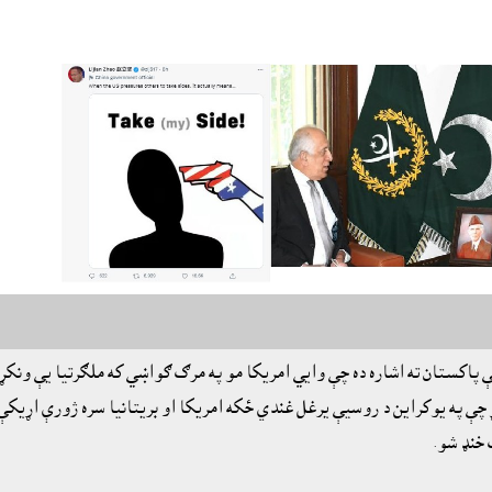
ې پاکستان ته اشاره ده چې وايي امريکا مو په مرګ ګواښي که ملګرتيا يې ونکړ
 چې په يوکراين د روسيې يرغل غندي ځکه امريکا او بريتانيا سره ژورې اړيکې
 خنډ شو.