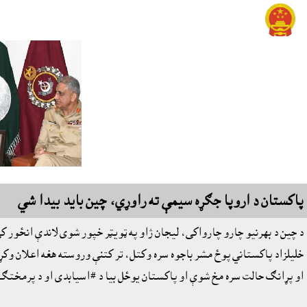
پاکستان د اروپا جګړه سيمې ته راوړي، چين بايد بيدا شي
د چين د بهرنيو چارو چارواکى، ليجان ژاو په ټويټر خپور شوى لاندې انځور ک
خليلزاد پاکستاني پوځ مشر باجوه سره وکتل، تر کتنې وروسته هغه اعلان وکړ
او پړانګ حالت سره مخ شوې او پاکستان يوځل بيا د #اسيابدى او د پرمختګ