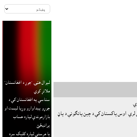
لېوال هټۍ "جوړ د افغانستان"
ملاتړ کوي
ستاسې په افغانستان کې د
ي.
جوړو پيداوارو وړيا ليست او
 لري. اوس پاکستان کې د چين پانګونې د پاڼ
بازارموندې لپاره حساب
پرانيځئ
يا مرستې لپاره کليک سره