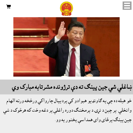

ښاغلي شي جين پينګ ته دې ترژونده مشرتابه مبارک وي
خو هيله ده چې په ګاونډيو هېوادو کې پرديپال چارواکي ورڅخه ورته الهام
وانخلي. پر چين د نړۍ د پرمختګ دوره راغلې پر دغه وخت که هرڅوک د شي
جين پينګ پرځاى واى همداسې بختور به وو.