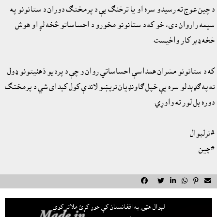
د چين عوج ته رسيدو سره او يا ترڅنګ يې د پرمختګ دوران د ستانونو په
سيمه راروان دى، خو که د ستانونو مخورو د احساساتو څخه لږ او هوش
څخه ډېر کار واخيست.
که د ستانونو مشران همداسې احساساتي روان و چې د پرديو ذهنيتونو ډول
ته په ګډېدلو سره يې خپل ګاونډيان ترپښو لاندې کول کېداى شي د پرمختګ
دوره بل لور ته واوړي.
#نرلېوال
#چين






لېوال هټۍ په افغانستان کې جوړ کړئ ملاتړ کوي