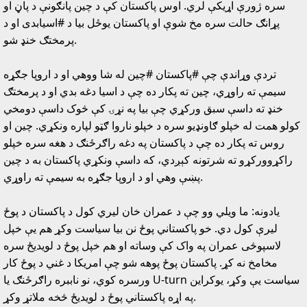
سره ژورې اړيکې لري. اوس پاکستان کې د چين پانګونې د پاڼ او
پړانګ حالت سره مخ شوې او پاکستان يوځل بيا د #اسيابدى او د
پرمختګ خنډ شو.
تردې وړاندې چې #پاکستان #چين له شا ووهي او د اروپا جګړه
سيمې ته راوړي، چين ته پکار ده چې د اسيا دغه بدي او د پرمختګ
خنډ ته داسې سبق ورکړي چې بيا په نړۍ کې څوک داسې دومخي
کولو همت له خپلو ګاونډيو سره د خپلو ناروا ګټو لپاره ونکړي. چين او
روس ته پکار ده چې د پاکستان په دغه راګرځنګ د هغه سره خپلو
راکړوورکړو ته شرتونه کېږدي، که داسې ونکړي پاکستان به د چين
پښې وهي او د اروپا جګړه به سيمې ته راوړي.
يادونه: ما ويلي وو چې د عمران خان ليري کول د پاکستان د پوځ
ليرې کول دي. خو پاکستاني پوځ نن بيا سياست وکړ هم يې خپل
لاسپوڅى عمران په واک کې وساته او هم خپل پوځ د لويديځ سره
مخامخ نه کړ. پاکستان پوځ پوهه شو چې امريکا د غني د پوځ کار
ورسره کوي، نو ناببره راګرځنګ يا U-turn سياست يې وکړ، يوکراين
په اړه پاکستاني پوځ د لويديځ څخه ملاتړ وکړ.