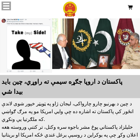

پاکستان د اروپا جګړه سيمې ته راوړي، چين بايد
بيدا شي
د چين د بهرنيو چارو چارواکى، ليجان ژاو په ټويټر خپور شوى لاندې
انځور کې پاکستان ته اشاره ده چې وايي امريکا مو په مرګ ګواښي
که ملګرتيا يې ونکړي.
خليلزاد پاکستاني پوځ مشر باجوه سره وکتل، تر کتنې وروسته هغه
اعلان وکړ چې په يوکراين د روسيې يرغل غندي ځکه امريکا او بريتانيا