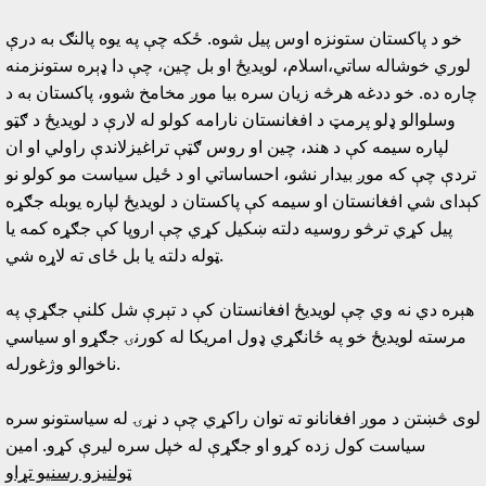
خو د پاکستان ستونزه اوس پيل شوه. ځکه چې په يوه پالنګ به درې
لوري خوشاله ساتي،اسلام، لويديځ او بل چين، چې دا ډېره ستونزمنه
چاره ده. خو ددغه هرڅه زيان سره بيا موږ مخامخ شوو، پاکستان به د
وسلوالو ډلو پرمټ د افغانستان نارامه کولو له لارې د لويديځ د ګټو
لپاره سيمه کې د هند، چين او روس ګټې تراغيزلاندې راولي او ان
تردې چې که موږ بيدار نشو، احساساتي او د ځيل سياست مو کولو نو
کېداى شي افغانستان او سيمه کې پاکستان د لويديځ لپاره يوبله جګړه
پيل کړي ترڅو روسيه دلته ښکيل کړي چې اروپا کې جګړه کمه يا
ټوله دلته يا بل ځاى ته لاړه شي.
هېره دي نه وي چې لويديځ افغانستان کې د تېرې شل کلنې جګړې په
مرسته لويديځ خو په ځانګړي ډول امريکا له کورنۍ جګړو او سياسي
ناخوالو وژغورله.
لوى څښتن د موږ افغانانو ته توان راکړي چې د نړۍ له سياستونو سره
سياست کول زده کړو او جګړې له خپل سره ليرې کړو. امين
ټولنيزو رسنيو تړاو