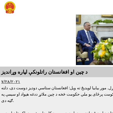
د چين او افغانستان راتلونکې لپاره وړانديز
٧/٢٨/٢٠٢١
ل. موږ بيابيا لويديځ ته ويل: افغانستان ستاسې دوديز دوست دى، دلته
حکومت پرځاى يو ملي حکومت څخه د چين ملاتړ ددغه هېواد او سيمې په
ګټه دى.