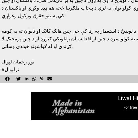
د لويديځ د اډې په ډول د چين په بډ کاريدلى شي. د پاکستان او چين
وي کولو توان نه لري د پنجاب ملګرتيا څخه هم ډډه وکړي او پاکستان د
کې پښتنو حقوق ورکول وغواړي.
د لويديځ د استعمار په رڼا کې چې چين هانګ کانګ او تايوان ته په کومه
 کولو سره د چين او افغانستان راتلونکې ګټوره او د چين پرمختګ لا
ګړندى او له ګواښونو خوندي وساتي.
نور رحمان لېوال
#نرلېوال






Liwal H
For free