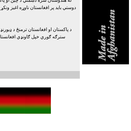
له هندوستان سره دښمني د چين او پاکس
دوستي بايد پر افغانستان ناوړه اغيز ونک
د پاکستان او افغانستان ترمنځ د ډيورنډ
سترګه ګوري خپل ګاونډي افغانستان 