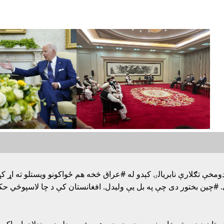
ومخې تګلارې نابريالۍ کېدو له #عراق څخه هم ځواکونو ویستلو ته اړ کړ
دي. #چين بختور دى چې په بل يې وليدل. افغانستان کې د چا لاسپوڅي 