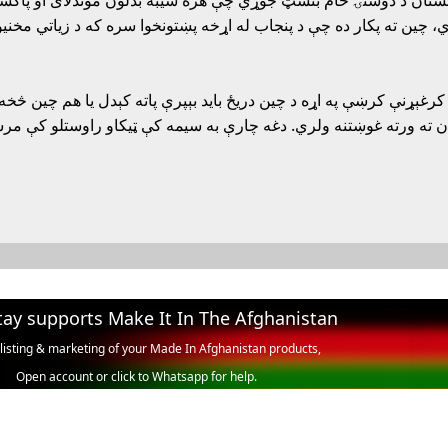
تان د دوستۍ خام بنسټ جوړي چې هره شيبه بدلون موندلاى او پاکستان 
ړي، چين ته پکار ده چې د پنجاب له اړخه پښتونخوا سره که د زياتي مخني
 کرغېړنې کرښې په اړه د چين دريځ بايد بېپرې پاته کېدل يا هم چين څخه 
ته ورته غوښتنه ولري. دغه چارې به سيمه کې ټيکاو راوستلو کې مرسته
tay supports Make It In The Afghanistan
 listing & marketing of your Made In Afghanistan products,
Open account or click to Whatsapp for help.