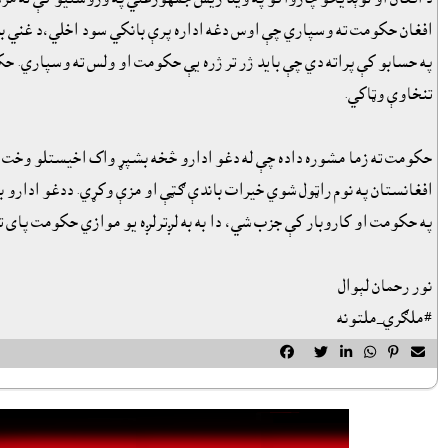
افغان حکومت ته وسپاري چې اوس دغه اداره پرې بانکي سود اخلي،د غني بريد 
په حسابو کې پراته دي چې بايد ژر تر ژره يې حکومت او ولس ته وسپاري. ح
تنخاوې وټاکي.
حکومت ته زما مشوره داده چې له دغو ادارو څخه بشپړ واک اخيستلو وخت ر
افغانستان په نوم راټول شوي خيرات باندې ګټې او مزې وکړي. ددغو ادارو 
په حکومت او کاروبار کې جزب شي، دا به به لږترلږه يو موازي حکومت پاى 
نور رحمان لېوال
#ملګري_ملتونه





