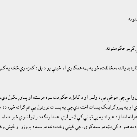
ره بډيالنه (مخالفت) خو په پټه همکاري او ځينې يو د بل د کمزوري څخه په ګټ
وايي چې موخې يې د ولس او د کابل د حکومت سره مرسته او پياوړيکول دي، خ
وي او په بيروکراټيک پسات اخته دي چې په پسات تورنول يې هم ګرانه خبره ده. 
ره په هېواد کې پټه مرسته کوى، چې ځينې وخت دغه مرسته د پروژو او ځينې وخت