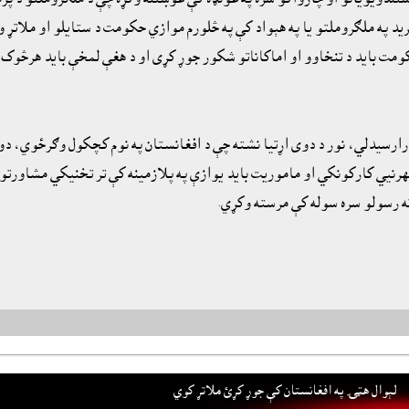
په ملګروملتو يا په هېواد کې په څلورم موازي حکومت د ستايلو او ملاتړ وړ د
کومت بايد د تنخاوو او اماکاناتو شکور جوړ کړى او د هغې لمخې بايد هرڅو
ارسيدلي، نور د دوى اړتيا نشته چې د افغانستان په نوم کچکول وګرځوي، دوى
بهرنيي کارکونکي او ماموريت بايد يوازې په پلازمينه کې تر تخنيکي مشاورت
ته رسولو سره سوله کې مرسته وکړي.
لېوال هټۍ په افغانستان کې جوړ کړئ ملاتړ کوي