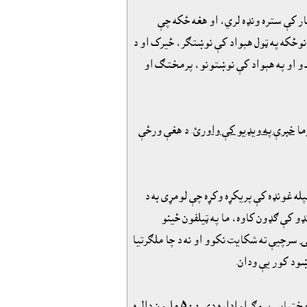
ار کې ستره ونډه لري، او هغه ځکه چې
 نوځکه په ټول هېواد کې نوښتګر، ځيرک او د
و او په هېواد کې نوښتونو، پرمختګ او
ما
خبرې په ويډيو کې واورئ
. د هغې ورځې
سبا يې نوماندانو پخپله غونډه کې پريکړه وکړه چې لومړى به د
و کې ګډون کاوه، ما په ټيلفون ځينو
 سرچيې ته شکايت نکوو او نه د چا ملګرتيا
ښود کور يې ودان.
د افغان او لوېدیځو چارواکو په وینا ريس جمهورغني په وروستیو کې له مرستندویویانو او چارواکو سره په غونډه کې غوښتنه وکړه چې د ملګروملتو د پرمختیايي پروګرام اداره دې ۵۰۰ ملیون ډالره