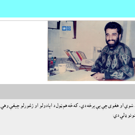
ي او هغوى چې يې برخه دي، که څه هم ټول د ابادولو او ژغورلو چيغې وهي، خ
ونو ډلي دي: