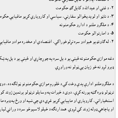
٢- د غني او عبدالله د کابل ګډ حکومت
٣- د ناټو او لويديځوالو سفارتي، سياسي او کاروباري کړيو مافيايي حکومتونه
٤- د ملګرو ملتو د ادارو حکومتونه
٥- د امارتوالو حکومت
٦- له ګاونډيو هېوادو سره تړلوخوراکي، اقتصادي او مخدره موادو مافيايي کړيو حکومتونه.
دغه موازي حکومتونه ځينې يو د بل سره په جوړجاړي او ځينې يو د بل په ښکا
ډېرو لږو ته خو زيان يې ټولو ته وراوړي.
د ملګروملتو ادارې پدې وخت کې د څلورم موازي حکومتونو ټولګه ده، دوى 
ترټولو ډېره ګټه پورته کړې، دوى د خيرات په وسايلو ترټولو پرتمين ژوند ک
او پاچاهي ډوله ژوند کې لږوي. همدارنګه د خپلو لاسپوڅو سره د وراني لپا