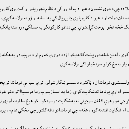
ا ده چې د دوى نشتون د هېواد په ادارو کې د نظام نجوړيدو او کمزروى کاروب
ان دولت او د هېواد کاروبارى چاپيريال کې په اسانه او ژر نه ترلاسه کېږي،
 مسلک څخه هخوا بوخت کړل شوي. چې ددغو کارکونکو په مسلکي وروسته پاتکېد
کوي، له نن څخه دوويشت کاله پخوا زه د دوى برخه وم او د پرېښودو په هکله ز
بار ته مخ کولو سره خپلواکى ترلاسه کړي.
تکيه پر پرديو ادارو خپل اوج ته رسېدلې، کله چې موږ ١٧ کسه د ولسمشرۍ نوماندان د ټاکنو د دسيسو ښکار شولو، نو پر 
لتو ادارې يوناما ته شکايت کوي. زما په استازيتوب زما مرستيالانو دغو غونډ
کړ چې موږ هرې افغان سرچينې ته په شکايت درسره ځو، خو هيڅ سفارت او بهرنۍ
 او شکايت غندنه کوو، هغه و چې نوماندانو دغه کلتور چې مخکې عام و، پرې