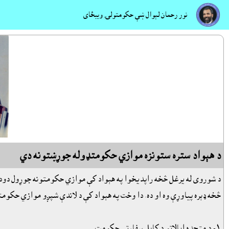
نور رحمان لېوال ښې حکومتولۍ ويبځاى
د هېواد ستره ستونزه موازي حکومتډوله جوړښتونه دي
د شوروى له يرغل څخه راپديخوا په هېواد کې موازي حکومتونه جوړول دود شو
څخه ډېره پياوړې وه او ده. دا وخت په هېواد کې د لاندې شپږو موازي حکومت
١- د متحده ايالاتو د کابل سفارتي حکومت