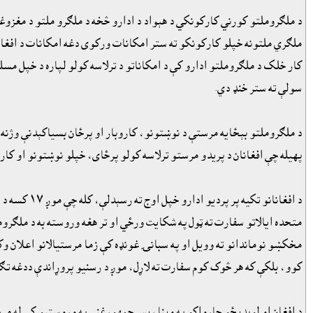
د ملګروملتو کورني کارکونکي د هېواد د ادارو څخه د ملګرو ملتو د مغزوغل
ملګري ملتونه خپلو کارکونکو ته ستر امکانات ورکوى دغه امکانات د افغانست
کار خلک د ملګروملتو ادارو کې د امکاناتو د ترلاسه کولو لپاره د خپل
سولې ته ستر خنډ دي.
د ملګروملتو بېځايه مرستې د نوښتونو، کاروبار او پرځان بسياکېدنې وژنه 
پهيله چې افغانان د پريدو مرستو ترلاسه کولو پرځاى، خپلو نوښتونو او کارو
د افغانانو 
متحده ايالاتو سفارت ته ټول په شکايت ورځي او تر هغه وروسته به د ملګروم
مخکښو نوماندانو ته وويل او په سبانۍ غونډه کې زما مرستيالانو اعلان و
کوو، بلکې که هر څوک کوم سفارت ته لاړل، موږ د رسنيو پروړاندې ددغه تګ