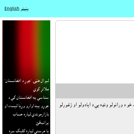
پښتو
English
لېوال هټۍ "جوړ د افغانستان"
ملاتړ کوي
ستاسې په افغانستان کې د
و د ورانولو ونډه يې د ابادولو او ژغورلو
جوړو پيداوارو وړيا ليست او
بازارموندې لپاره حساب
پرانيځئ
يا مرستې لپاره کليک سره