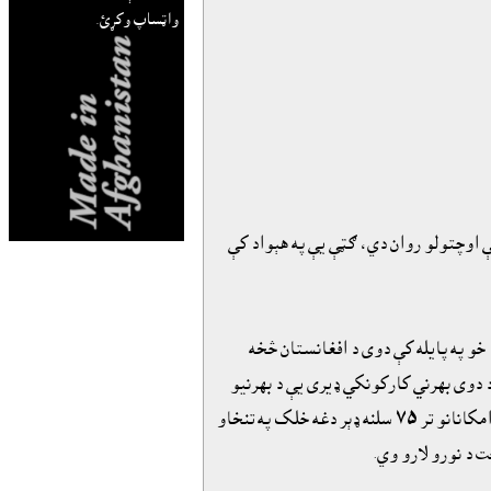
واټساپ وکړئ.
ې اوچتولو روان دي، ګټې يې په هېواد کې
و په پايله کې دوى د افغانستان څخه
د دوى بهرني کارکونکي ډيرى يې د بهرنيو
استخباراتي، کاروباري او ماپيايي کړيو غړي دي چې شپه او ورځ په ډېره ماهرانه انداز د هېواد په بې ثباتي کې لاس لري. همدارنګه د راټولشوي خيرات او امکانانو تر ٧٥ سلنه ډېر دغه خلک په تنخاو
 د نورو لارو وي.