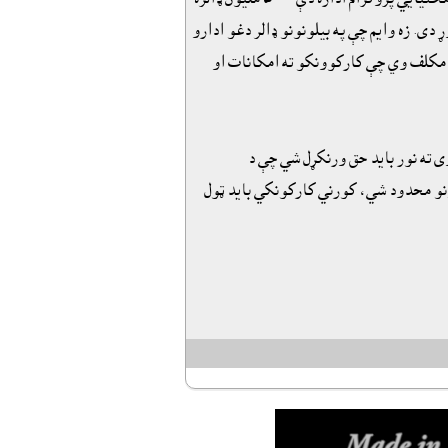
ى. زه وايم چې په بيلونونو ډالر دغو ادارو
ک مکلف وي چې کارکوونکو ته امکانات او
 ته نور بايد حق ورنکړل شي چې د
ونو محدود شي، کورني کارکونکي بايد ټول